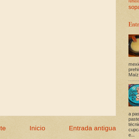
reflex
sop
Ent
mexi
prehi
Maíz,
a pas
past
técni
te
Inicio
Entrada antigua
cupca
e...