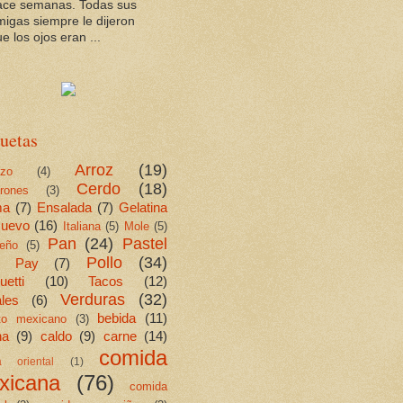
ace semanas. Todas sus
migas siempre le dijeron
e los ojos eran ...
uetas
Arroz
(19)
ezo
(4)
Cerdo
(18)
rones
(3)
ma
(7)
Ensalada
(7)
Gelatina
uevo
(16)
Italiana
(5)
Mole
(5)
Pan
(24)
Pastel
eño
(5)
Pollo
(34)
Pay
(7)
etti
(10)
Tacos
(12)
Verduras
(32)
les
(6)
bebida
(11)
ito mexicano
(3)
na
(9)
caldo
(9)
carne
(14)
comida
a oriental
(1)
xicana
(76)
comida