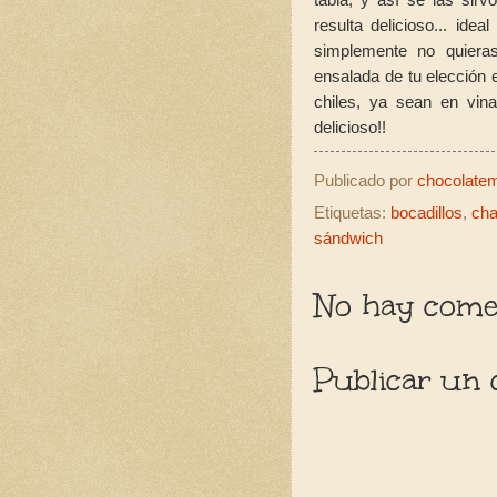
resulta delicioso... id
simplemente no quiera
ensalada de tu elección e
chiles, ya sean en vin
delicioso!!
Publicado por
chocolatemo
Etiquetas:
bocadillos
,
cha
sándwich
No hay comen
Publicar un 