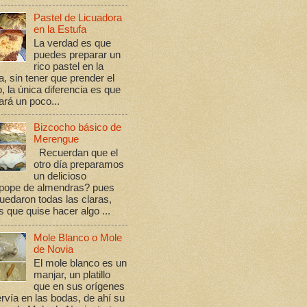
Pastel de Licuadora
en la Estufa
La verdad es que
puedes preparar un
rico pastel en la
a, sin tener que prender el
, la única diferencia es que
rá un poco...
Bizcocho básico de
Merengue
Recuerdan que el
otro día preparamos
un delicioso
ope de almendras? pues
edaron todas las claras,
s que quise hacer algo ...
Mole Blanco o Mole
de Novia
El mole blanco es un
manjar, un platillo
que en sus orígenes
rvía en las bodas, de ahí su