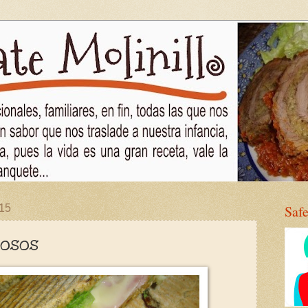
015
Saf
iosos