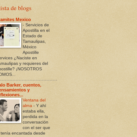
ista de blogs
ramites Mexico
-
Servicios de
Apostilla en el
Estado de
Tamaulipas,
México
Apostille
ervices ¿Naciste en
amaulipas y requieres del
postille? ¡NOSOTROS
OMOS...
alo Barker, cuentos,
ensamientos y
flexiones...
Ventana del
alma
-
Y ahí
estaba ella,
perdida en la
conversación
con el ser que
a tenía encantada desde