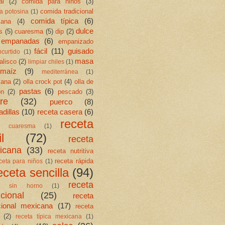
al
(2)
comida para niños
(3)
comida tradicional
a potosina
(1)
comida típica
(6)
cana
(4)
dulce
s
(5)
cuaresma
(5)
dip
(2)
empanadas
(6)
empanizado
fácil
(11)
guisado
ncurtido
(1)
masa
jalisco
(2)
limpiar chiles
(1)
maíz
(9)
mediterránea
(1)
cana
(2)
olla crock pot
(4)
olla de
pastas
(6)
ón
(2)
pescado
(3)
re
(32)
puerco
(8)
dillas
(10)
receta casera
(6)
receta
ta cuaresma
(1)
l
(72)
receta
icana
(33)
receta nutritiva
receta rápida
ceta para niños
(1)
eceta sencilla
(94)
receta
ta sin horno
(1)
icional
(25)
receta
icional mexicana
(17)
receta
(2)
receta típica mexicana
(1)