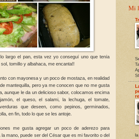
Mi l
T
 lo largo el pan, esta vez yo conseguí uno que tenía
S
sol, tomillo y albahaca, me encanta!!
T
A
S
 unto con mayonesa y un poco de mostaza, en realidad
 de mantequilla, pero ya me conocen que no me gusta
L
p
sa, aunque le da un delicioso sabor, colocamos encima
re
jamón, el queso, el salami, la lechuga, el tomate,
 verduras que deseen, como pepinos, germinados,
la, en fin, todo lo que se les antoje.
iones me gusta agregar un poco de aderezo para
 la mano, puede ser del César que es mi favorito o del
l