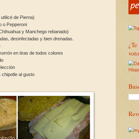
utilicé de Pierna)
o o Pepperoni
é Chihuahua y Manchego rebanado)
das, desinfectadas y bien drenadas.
¿Te
o
voto
orrón en tiras de todos colores
ado
elección
s chipotle al gusto
Bus
Rev