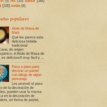
salsa
(36)
res
(10)
ión
(4)
a
(18)
tortilla
(6)
radas populares
Atole de Masa de
Maíz
Qué les parece esta
deliciosa bebida
tradicional
cana, de origen
spánico, el Atole de Masa de
 es delicioso!! muy fácil y ...
Paso a paso para
decorar un pastel
con dibujo de algún
personaje
Les prometí el paso
o de la decoración de
eles, pueden usar la misma
ca en la decoración de
kes, en forma de pastel,