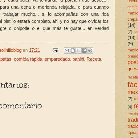
orient
eal para una cena o merienda relajada, o para cuando
comid
mexi
s trabajar mucho... si lo acompañas con una rica
crepa
l platillo estará completo, ah! y no hay que olvidar los
(14)
agre o chipotle o el que más te guste... en verdad
(2)
e
(13)
(9)
mexi
linilloblog
en
17:21
presi
patas
,
comida rápida
,
emparedado
,
panini
,
Receta
,
post
quesa
rece
tarios:
fáci
mex
(2)
re
comentario
r
(4)
rece
trad
trad
típica