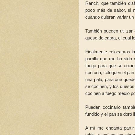
Ranch, que también disf
poco más de sabor, si n
cuando quieran variar un
También pueden utilizar 
queso de cabra, el cual l
Finalmente colocamos la 
parrilla que me ha sido 
fuego para que se cocin
con una, coloquen el pan
una pala, para que qued
se cocinen, y los quesos
cocinen a fuego medio p
Pueden cocinarlo tambi
fundido y el pan se doró 
A mí me encanta partir
tabla, y así se las sir