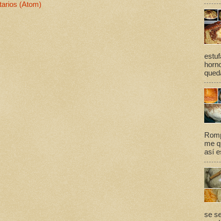
arios (Atom)
estuf
horno
queda
Romp
me qu
así e
se se