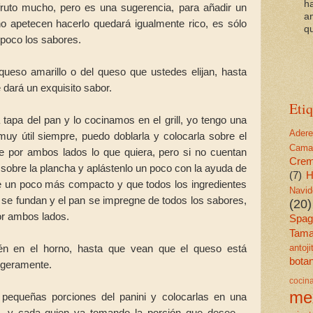
h
ruto mucho, pero es una sugerencia, para añadir un
a
o apetecen hacerlo quedará igualmente rico, es sólo
qu
 poco los sabores.
queso amarillo o del queso que ustedes elijan, hasta
e dará un exquisito sabor.
Etiq
tapa del pan y lo cocinamos en el grill, yo tengo una
Ader
muy útil siempre, puedo doblarla y colocarla sobre el
Cama
e por ambos lados lo que quiera, pero si no cuentan
Cre
 sobre la plancha y aplástenlo un poco con la ayuda de
(7)
H
e un poco más compacto y que todos los ingredientes
Navid
 se fundan y el pan se impregne de todos los sabores,
(20)
or ambos lados.
Spagu
Tama
antoj
én en el horno, hasta que vean que el queso está
bota
ligeramente.
cocin
me
 pequeñas porciones del panini y colocarlas en una
vo, y cada quien va tomando la porción que desee....