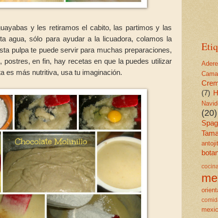
ayabas y les retiramos el cabito, las partimos y las
a agua, sólo para ayudar a la licuadora, colamos la
Etiq
sta pulpa te puede servir para muchas preparaciones,
 postres, en fin, hay recetas en que la puedes utilizar
Ader
ta es más nutritiva, usa tu imaginación.
Cama
Cre
(7)
H
Navid
(20)
Spagu
Tama
antoj
bota
cocin
me
orient
comid
mexi