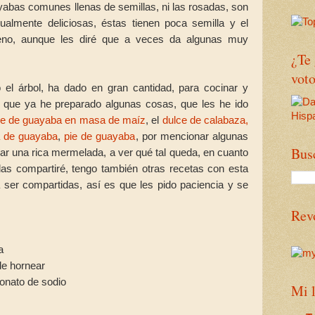
abas comunes llenas de semillas, ni las rosadas, son
gualmente deliciosas, éstas tienen poca semilla y el
no, aunque les diré que a veces da algunas muy
¿Te
voto
 el árbol, ha dado en gran cantidad, para cocinar y
es que ya he preparado algunas cosas, que les he ido
le de guayaba en masa de maíz
, el
dulce de calabaza,
 de guayaba
,
pie de guayaba
, por mencionar algunas
Bus
rar una rica mermelada, a ver qué tal queda, en cuanto
e las compartiré, tengo también otras recetas con esta
ra ser compartidas, así es que les pido paciencia y se
Rev
da
de hornear
bonato de sodio
Mi l