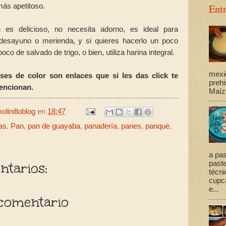
más apetitoso.
Ent
 es delicioso, no necesita adorno, es ideal para
esayuno o merienda, y si quieres hacerlo un poco
oco de salvado de trigo, o bien, utiliza harina integral.
mexi
ses de color son enlaces que si les das click te
prehi
mencionan.
Maíz,
linilloblog
en
18:47
as
,
Pan
,
pan de guayaba
,
panadería
,
panes
,
panqué
,
a pas
tarios:
past
técni
cupca
e...
comentario