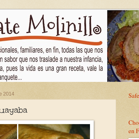
de 2014
Saf
uayaba
Choc
en 