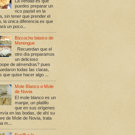
La verdad es que
puedes preparar un
rico pastel en la
a, sin tener que prender el
, la única diferencia es que
rá un poco...
Bizcocho básico de
Merengue
Recuerdan que el
otro día preparamos
un delicioso
ope de almendras? pues
edaron todas las claras,
s que quise hacer algo ...
Mole Blanco o Mole
de Novia
El mole blanco es un
manjar, un platillo
que en sus orígenes
rvía en las bodas, de ahí su
re de Mole de Novia, trata
a m...
Fusilli a la