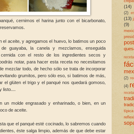
crepa
(14)
(2)
e
(13)
nqué, cernimos el harina junto con el bicarbonato,
(9)
, reservamos.
mexi
presi
 el aceite, y agregamos el huevo, lo batimos un poco
post
 de guayaba, la canela y mezclamos, enseguida
quesa
 cernida con el resto de los ingredientes secos y
rece
odrás notar, para hacer esta receta no necesitamos
fáci
e mezclar todo, de hecho sólo se trata de incorporar
mex
 evitando grumitos, pero sólo eso, si batimos de más,
(2)
re
r el glúten el trigo y el panqué nos quedará gomoso,
r
(4)
listo....
rece
trad
n un molde engrasado y enharinado, o bien, en un
trad
poco de aceite.
típica
reflex
sop
ta que el panqué esté cocinado, lo sabremos cuando
de dientes, éste salga limpio, además de que debe estar