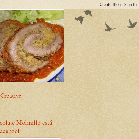
eCreative
olate Molinillo está
Facebook