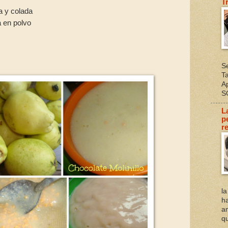
T
a y colada
a en polvo
S
T
A
S
L
p
re
l
h
a
qu