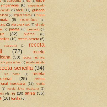
dulce
s
(5)
cuaresma
(5)
dip
(2)
empanadas
(6)
empanizado
fácil
(11)
guisado
ncurtido
(1)
masa
jalisco
(2)
limpiar chiles
(1)
maíz
(9)
mediterránea
(1)
cana
(2)
olla crock pot
(4)
olla de
pastas
(6)
ón
(2)
pescado
(3)
re
(32)
puerco
(8)
dillas
(10)
receta casera
(6)
receta
ta cuaresma
(1)
l
(72)
receta
icana
(33)
receta nutritiva
receta rápida
ceta para niños
(1)
eceta sencilla
(94)
receta
ta sin horno
(1)
icional
(25)
receta
icional mexicana
(17)
receta
(2)
receta típica mexicana
(1)
salsa
(36)
res
(10)
ión
(4)
a
(18)
tortilla
(6)