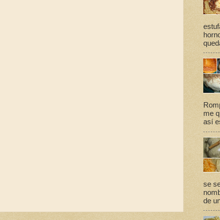
estuf
horno
queda
Romp
me qu
así e
se se
nomb
de un