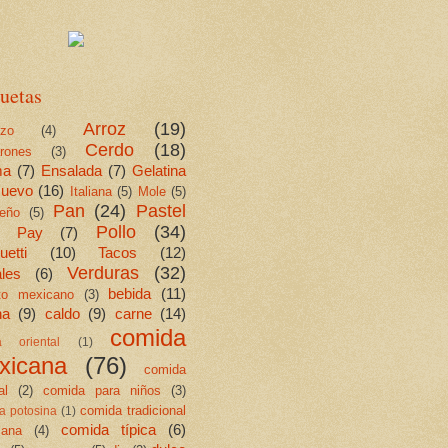
uetas
Arroz
(19)
ezo
(4)
Cerdo
(18)
rones
(3)
ma
(7)
Ensalada
(7)
Gelatina
uevo
(16)
Italiana
(5)
Mole
(5)
Pan
(24)
Pastel
eño
(5)
Pollo
(34)
Pay
(7)
etti
(10)
Tacos
(12)
Verduras
(32)
les
(6)
bebida
(11)
ito mexicano
(3)
na
(9)
caldo
(9)
carne
(14)
comida
a oriental
(1)
xicana
(76)
comida
al
(2)
comida para niños
(3)
comida tradicional
a potosina
(1)
comida típica
(6)
cana
(4)