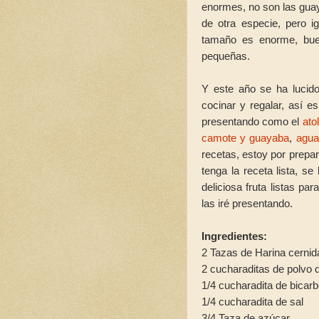
enormes, no son las guay
de otra especie, pero i
tamaño es enorme, bue
pequeñas.
Y este año se ha lucido
cocinar y regalar, así 
presentando como el
ato
camote y guayaba
,
agua
recetas, estoy por prepa
tenga la receta lista, s
deliciosa fruta listas pa
las iré presentando.
Ingredientes:
2 Tazas de Harina cerni
2 cucharaditas de polvo 
1/4 cucharadita de bicar
1/4 cucharadita de sal
3/4 Taza de azúcar