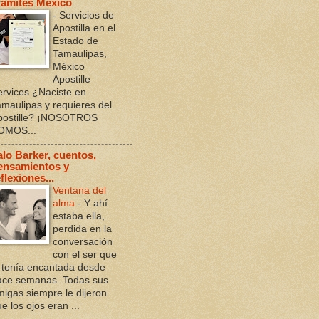
ramites Mexico
-
Servicios de
Apostilla en el
Estado de
Tamaulipas,
México
Apostille
ervices ¿Naciste en
amaulipas y requieres del
postille? ¡NOSOTROS
OMOS...
alo Barker, cuentos,
ensamientos y
flexiones...
Ventana del
alma
-
Y ahí
estaba ella,
perdida en la
conversación
con el ser que
a tenía encantada desde
ace semanas. Todas sus
migas siempre le dijeron
e los ojos eran ...