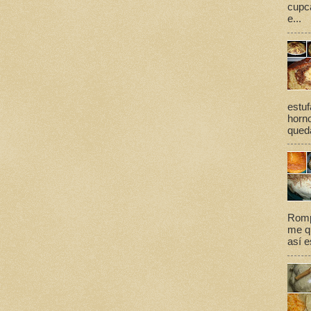
cupca
e...
estuf
horno
queda
Romp
me qu
así e