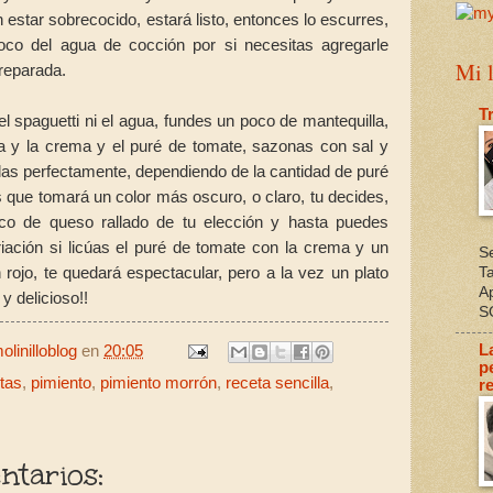
 estar sobrecocido, estará listo, entonces lo escurres,
oco del agua de cocción por si necesitas agregarle
Mi l
preparada.
T
el spaguetti ni el agua, fundes un poco de mantequilla,
a y la crema y el puré de tomate, sazonas con sal y
las perfectamente, dependiendo de la cantidad de puré
 que tomará un color más oscuro, o claro, tu decides,
co de queso rallado de tu elección y hasta puedes
iación si licúas el puré de tomate con la crema y un
S
rojo, te quedará espectacular, pero a la vez un plato
T
A
 y delicioso!!
S
L
linilloblog
en
20:05
p
tas
,
pimiento
,
pimiento morrón
,
receta sencilla
,
re
tarios: