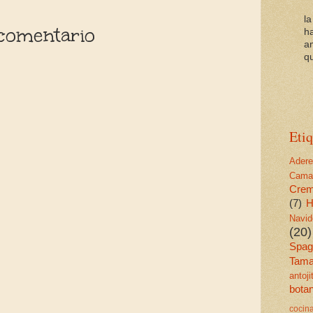
l
comentario
h
a
qu
Etiq
Ader
Cama
Cre
(7)
H
Navid
(20)
Spagu
Tama
antoj
bota
cocin