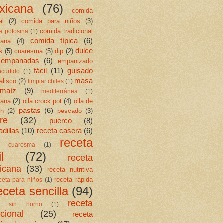
xicana
(76)
comida
al
(2)
comida para niños
(3)
comida tradicional
a potosina
(1)
comida típica
(6)
cana
(4)
dulce
s
(5)
cuaresma
(5)
dip
(2)
empanadas
(6)
empanizado
fácil
(11)
guisado
ncurtido
(1)
masa
jalisco
(2)
limpiar chiles
(1)
maíz
(9)
mediterránea
(1)
cana
(2)
olla crock pot
(4)
olla de
pastas
(6)
ón
(2)
pescado
(3)
re
(32)
puerco
(8)
dillas
(10)
receta casera
(6)
receta
ta cuaresma
(1)
l
(72)
receta
icana
(33)
receta nutritiva
receta rápida
ceta para niños
(1)
eceta sencilla
(94)
receta
ta sin horno
(1)
icional
(25)
receta