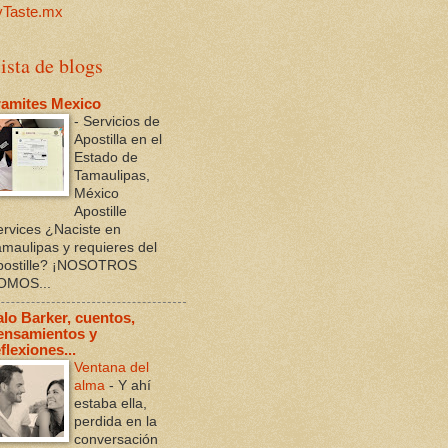
ista de blogs
ramites Mexico
-
Servicios de
Apostilla en el
Estado de
Tamaulipas,
México
Apostille
ervices ¿Naciste en
amaulipas y requieres del
postille? ¡NOSOTROS
OMOS...
alo Barker, cuentos,
ensamientos y
flexiones...
Ventana del
alma
-
Y ahí
estaba ella,
perdida en la
conversación