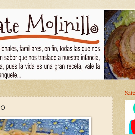
4
Saf
jo