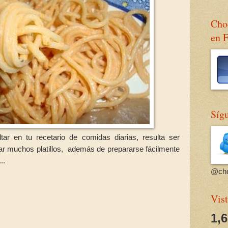
Choc
en 
Sígu
tar en tu recetario de comidas diarias, resulta ser
r muchos platillos, además de prepararse fácilmente
...
@cho
Vist
1,