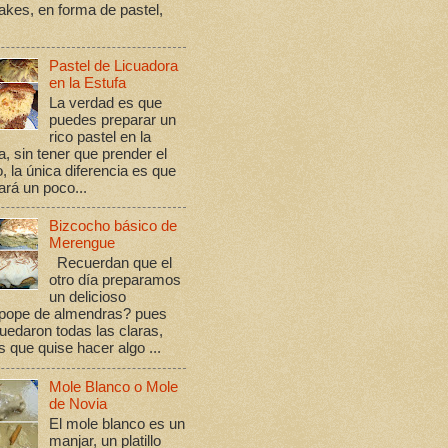
kes, en forma de pastel,
Pastel de Licuadora
en la Estufa
La verdad es que
puedes preparar un
rico pastel en la
a, sin tener que prender el
, la única diferencia es que
rá un poco...
Bizcocho básico de
Merengue
Recuerdan que el
otro día preparamos
un delicioso
ope de almendras? pues
edaron todas las claras,
s que quise hacer algo ...
Mole Blanco o Mole
de Novia
El mole blanco es un
manjar, un platillo