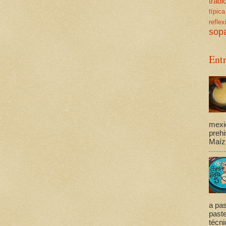
trad
típica
reflex
sop
Ent
mexi
prehi
Maíz,
a pas
past
técni