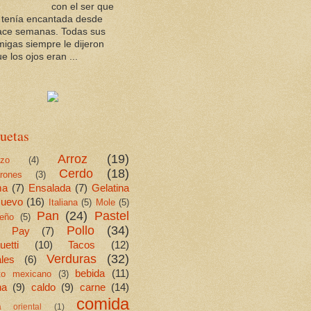
con el ser que
a tenía encantada desde
ace semanas. Todas sus
migas siempre le dijeron
e los ojos eran ...
uetas
Arroz
(19)
ezo
(4)
Cerdo
(18)
rones
(3)
ma
(7)
Ensalada
(7)
Gelatina
uevo
(16)
Italiana
(5)
Mole
(5)
Pan
(24)
Pastel
eño
(5)
Pollo
(34)
Pay
(7)
etti
(10)
Tacos
(12)
Verduras
(32)
les
(6)
bebida
(11)
ito mexicano
(3)
na
(9)
caldo
(9)
carne
(14)
comida
a oriental
(1)