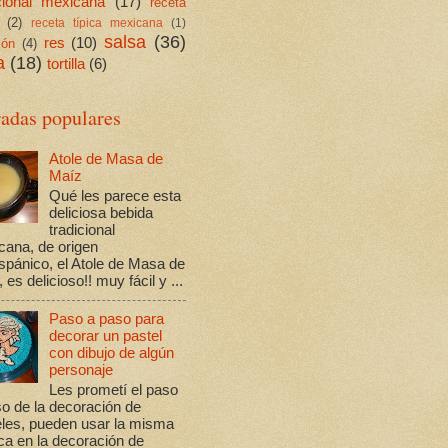
icional mexicana
(17)
receta
(2)
receta típica mexicana
(1)
salsa
(36)
res
(10)
ión
(4)
a
(18)
tortilla
(6)
radas populares
Atole de Masa de
Maíz
Qué les parece esta
deliciosa bebida
tradicional
cana, de origen
spánico, el Atole de Masa de
 es delicioso!! muy fácil y ...
Paso a paso para
decorar un pastel
con dibujo de algún
personaje
Les prometí el paso
o de la decoración de
eles, pueden usar la misma
ca en la decoración de