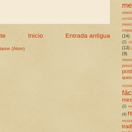
me
orient
comid
mexi
crepa
te
Inicio
Entrada antigua
(14)
(2)
e
(13)
arios (Atom)
(9)
mexi
presi
post
quesa
rece
fáci
mex
(2)
re
r
(4)
rece
trad