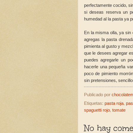
perfectamente cocido, sin
si deseas reserva un p
humedad al la pasta ya 
En la misma olla, ya sin 
agregas la pasta drenad
pimienta al gusto y mezc
que le desees agregar es
puedes agregarle un po
hacerle una pequeña var
poco de pimiento morrón 
sin pretensiones, sencillo
Publicado por
chocolatemo
Etiquetas:
pasta roja
,
pas
spaguetti rojo
,
tomate
No hay comen