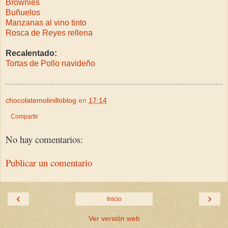
Brownies
Buñuelos
Manzanas al vino tinto
Rosca de Reyes rellena
Recalentado:
Tortas de Pollo navideño
chocolatemolinilloblog
en
17:14
Compartir
No hay comentarios:
Publicar un comentario
‹
›
Inicio
Ver versión web