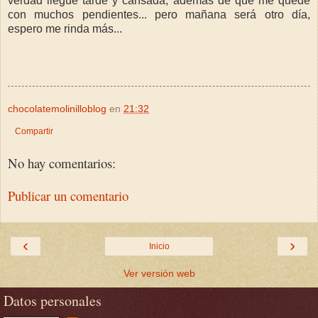
verdad llegué tarde y cansada, además de que me quedé
con muchos pendientes... pero mañana será otro día,
espero me rinda más...
chocolatemolinilloblog
en
21:32
Compartir
No hay comentarios:
Publicar un comentario
‹
›
Inicio
Ver versión web
Datos personales