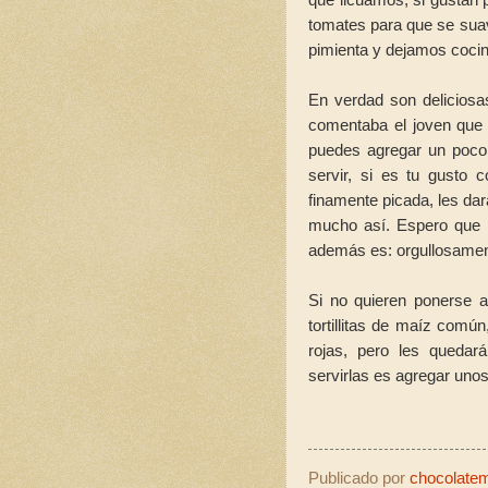
tomates para que se suav
pimienta y dejamos coci
En verdad son delicios
comentaba el joven que
puedes agregar un poco
servir, si es tu gusto 
finamente picada, les dar
mucho así. Espero que le
además es: orgullosamen
Si no quieren ponerse a t
tortillitas de maíz comú
rojas, pero les queda
servirlas es agregar unos
Publicado por
chocolatemo