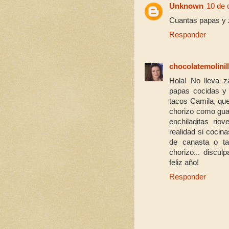
Unknown
10 de 
Cuantas papas y z
Responder
chocolatemolinil
Hola! No lleva z
papas cocidas y 
tacos Camila, que
chorizo como gua
enchiladitas rio
realidad si cocin
de canasta o ta
chorizo... discul
feliz año!
Responder