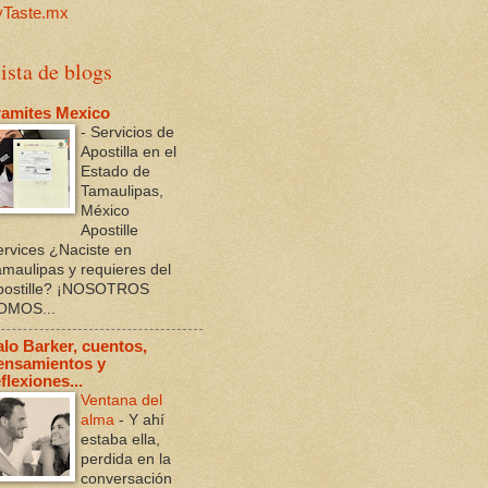
ista de blogs
ramites Mexico
-
Servicios de
Apostilla en el
Estado de
Tamaulipas,
México
Apostille
ervices ¿Naciste en
amaulipas y requieres del
postille? ¡NOSOTROS
OMOS...
alo Barker, cuentos,
ensamientos y
flexiones...
Ventana del
alma
-
Y ahí
estaba ella,
perdida en la
conversación