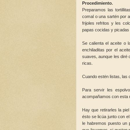
Procedimiento.
Preparamos las tortilli
comal o una sartén por 
frijoles refritos y les 
papas cocidas y picadas
Se calienta el aceite o 
enchiladitas por el acei
suaves, aunque les diré
ricas.
Cuando estén listas, la
Para servir les espolv
acompañamos con esta ri
Hay que retirarles la pie
ésto se licúa junto con el
le habremos puesto un p
que licuamos, si gustan 