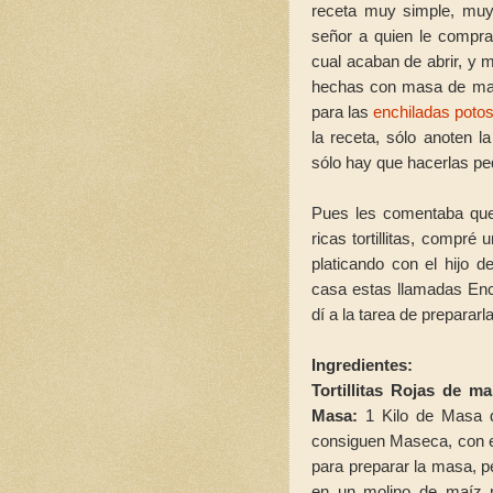
receta muy simple, muy 
señor a quien le compra
cual acaban de abrir, y m
hechas con masa de maí
para las
enchiladas poto
la receta, sólo anoten la
sólo hay que hacerlas p
Pues les comentaba que 
ricas tortillitas, compr
platicando con el hijo
casa estas llamadas Enc
dí a la tarea de prepararl
Ingredientes:
Tortillitas Rojas de ma
Masa:
1 Kilo de Masa d
consiguen Maseca, con es
para preparar la masa, p
en un molino de maíz m