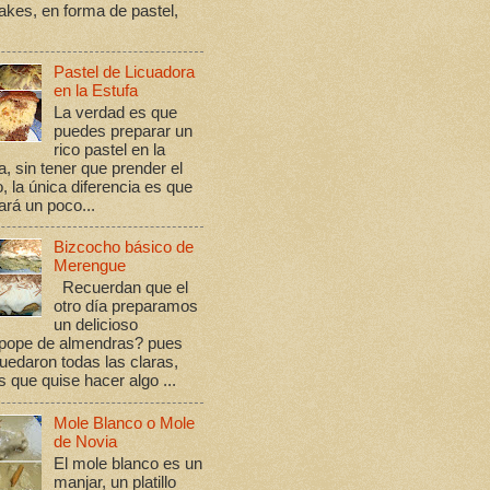
kes, en forma de pastel,
Pastel de Licuadora
en la Estufa
La verdad es que
puedes preparar un
rico pastel en la
a, sin tener que prender el
, la única diferencia es que
rá un poco...
Bizcocho básico de
Merengue
Recuerdan que el
otro día preparamos
un delicioso
ope de almendras? pues
edaron todas las claras,
s que quise hacer algo ...
Mole Blanco o Mole
de Novia
El mole blanco es un
manjar, un platillo