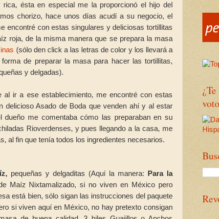
rica, ésta en especial me la proporcionó el hijo del
mos chorizo, hace unos días acudí a su negocio, el
e encontré con estas singulares y deliciosas tortillitas
z roja, de la misma manera que se prepara la masa
sinas
(sólo den click a las letras de color y los llevará a
 forma de preparar la masa para hacer las tortillitas,
equeñas y delgadas).
¿Te
al ir a ese establecimiento, me encontré con estas
voto
é un delicioso Asado de Boda que venden ahí y al estar
 del dueño me comentaba cómo las preparaban en su
hiladas Rioverdenses, y pues llegando a la casa, me
as, al fin que tenía todos los ingredientes necesarios.
Bus
íz,
pequeñas y delgaditas (Aquí la manera:
Para la
e Maíz Nixtamalizado, si no viven en México pero
a está bien, sólo sigan las instrucciones del paquete
Rev
ero si viven aquí en México, no hay pretexto consigan
asa de buena calidad. 3 hiles Guajillos o Anchos