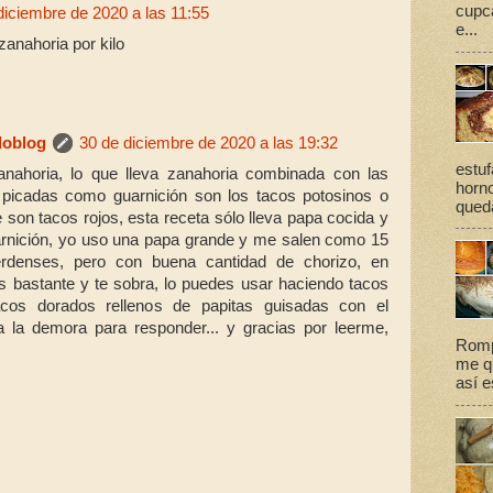
cupca
diciembre de 2020 a las 11:55
e...
anahoria por kilo
loblog
30 de diciembre de 2020 a las 19:32
estuf
anahoria, lo que lleva zanahoria combinada con las
horno
picadas como guarnición son los tacos potosinos o
queda
 son tacos rojos, esta receta sólo lleva papa cocida y
rnición, yo uso una papa grande y me salen como 15
verdenses, pero con buena cantidad de chorizo, en
as bastante y te sobra, lo puedes usar haciendo tacos
cos dorados rellenos de papitas guisadas con el
pa la demora para responder... y gracias por leerme,
Romp
me qu
así e