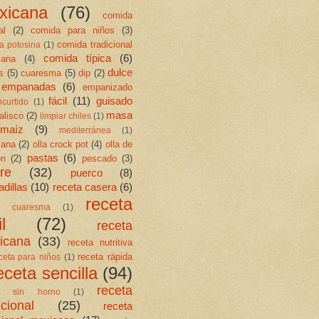
xicana
(76)
comida
al
(2)
comida para niños
(3)
comida tradicional
a potosina
(1)
comida típica
(6)
cana
(4)
dulce
s
(5)
cuaresma
(5)
dip
(2)
empanadas
(6)
empanizado
fácil
(11)
guisado
ncurtido
(1)
masa
jalisco
(2)
limpiar chiles
(1)
maíz
(9)
mediterránea
(1)
cana
(2)
olla crock pot
(4)
olla de
pastas
(6)
ón
(2)
pescado
(3)
re
(32)
puerco
(8)
dillas
(10)
receta casera
(6)
receta
ta cuaresma
(1)
l
(72)
receta
icana
(33)
receta nutritiva
receta rápida
ceta para niños
(1)
eceta sencilla
(94)
receta
ta sin horno
(1)
icional
(25)
receta