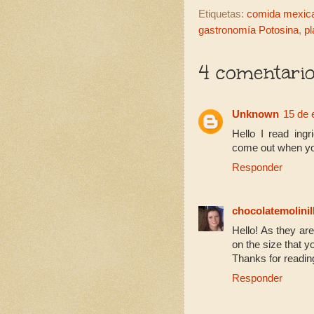
Etiquetas:
comida mexic
gastronomía Potosina
,
pl
4 comentario
Unknown
15 de 
Hello I read ing
come out when you
Responder
chocolatemolinil
Hello! As they are
on the size that 
Thanks for readin
Responder