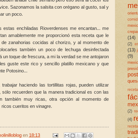
me
ice. Sazonamos la salsita con orégano al gusto, sal y
orient
nar un poco.
comid
mexi
as estas enchiladas Rioverdenses me encantan... me
crepa
 tan amablemente me proporcionó esta receta que le
(14)
 de zanahorias cocidas al chorizo, y al momento de
(2)
e
colocarles también un poco de lechuga desinfectada
(13)
(9)
á un toque de frescura, a mi la verdad se me antojaron
mexi
s guste este rico y sencillo platillo mexicano y que
presi
te Potosino...
post
quesa
rabajar haciendo las tortillitas rojas, pueden utilizar
rece
n, sólo recuerden que la manera tradicional es con las
fáci
rán también muy ricas, otra opción al momento de
mex
 ricos cueritos en vinagre.
(2)
re
r
(4)
rece
trad
linilloblog
en
18:13