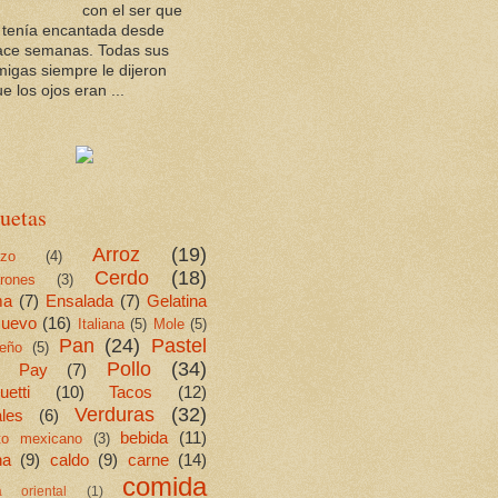
con el ser que
a tenía encantada desde
ace semanas. Todas sus
migas siempre le dijeron
e los ojos eran ...
uetas
Arroz
(19)
ezo
(4)
Cerdo
(18)
rones
(3)
ma
(7)
Ensalada
(7)
Gelatina
uevo
(16)
Italiana
(5)
Mole
(5)
Pan
(24)
Pastel
eño
(5)
Pollo
(34)
Pay
(7)
etti
(10)
Tacos
(12)
Verduras
(32)
les
(6)
bebida
(11)
ito mexicano
(3)
na
(9)
caldo
(9)
carne
(14)
comida
a oriental
(1)