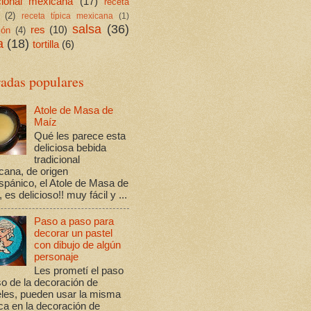
icional mexicana
(17)
receta
(2)
receta típica mexicana
(1)
salsa
(36)
res
(10)
ión
(4)
a
(18)
tortilla
(6)
radas populares
Atole de Masa de
Maíz
Qué les parece esta
deliciosa bebida
tradicional
cana, de origen
spánico, el Atole de Masa de
 es delicioso!! muy fácil y ...
Paso a paso para
decorar un pastel
con dibujo de algún
personaje
Les prometí el paso
o de la decoración de
eles, pueden usar la misma
ca en la decoración de