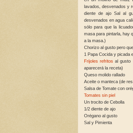
lavados, desvenados y r
diente de ajo Sal al g
desvenados en agua calie
sólo para que la licuado
masa para pintarla, hay 
a la masa.)
Chorizo al gusto pero que
1 Papa Cocida y picada 
Frijoles refritos
al gusto (
aparecerá la receta)
Queso molido rallado
Aceite o manteca (de res
Salsa de Tomate con or
Tomates sin piel
Un trocito de Cebolla
1/2 diente de ajo
Orégano al gusto
Sal y Pimienta