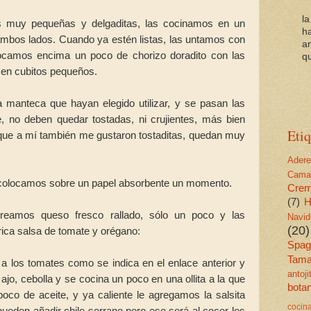
l
tas muy pequeñas y delgaditas, las cocinamos en un
h
ambos lados. Cuando ya estén listas, las untamos con
a
colocamos encima un poco de chorizo doradito con las
qu
 en cubitos pequeños.
la manteca que hayan elegido utilizar, y se pasan las
te, no deben quedar tostadas, ni crujientes, más bien
Etiq
 que a mí también me gustaron tostaditas, quedan muy
Ader
Cama
s colocamos sobre un papel absorbente un momento.
Cre
(7)
H
oreamos queso fresco rallado, sólo un poco y las
Navid
(20)
ca salsa de tomate y orégano:
Spagu
Tama
l a los tomates como se indica en el enlace anterior y
antoj
 ajo, cebolla y se cocina un poco en una ollita a la que
bota
oco de aceite, y ya caliente le agregamos la salsita
cocin
pueden añadir chile serrano pero eso será al cocer los