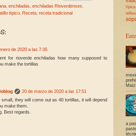
trad
ana
,
enchiladas
,
enchiladas Rioverdenses
,
típica
atillo típico
,
Receta
,
receta tradicional
reflex
sop
s:
Ent
enero de 2020 a las 7:35
rient for rioverde enchiladas how many supposed to
 make the tortillas
mexi
prehi
Maíz,
loblog
20 de marzo de 2020 a las 17:51
 small, they will come out as 40 tortillas, it will depend
you make them.
g. Best regards.
a pas
past
técni