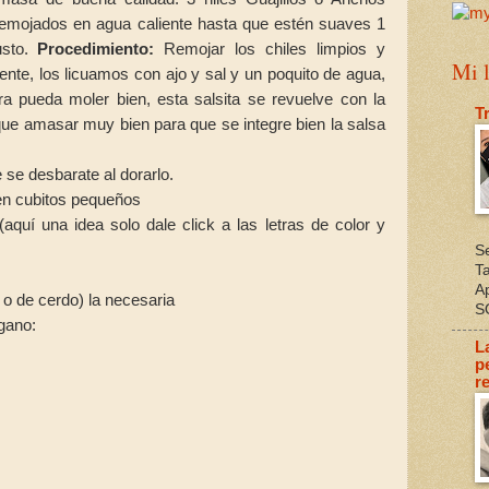
emojados en agua caliente hasta que estén suaves 1
usto.
Procedimiento:
Remojar los chiles limpios y
Mi l
nte, los licuamos con ajo y sal y un poquito de agua,
ra pueda moler bien, esta salsita se revuelve con la
T
que amasar muy bien para que se integre bien la salsa
 se desbarate al dorarlo.
en cubitos pequeños
aquí una idea solo dale click a las letras de color y
S
T
A
 o de cerdo) la necesaria
S
égano:
L
p
re