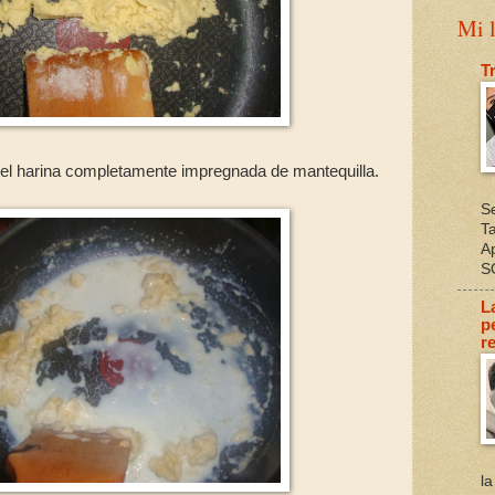
Mi l
T
 el harina completamente impregnada de mantequilla.
S
T
A
S
L
p
re
l