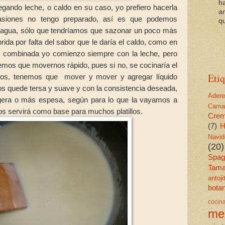
h
gando leche, o caldo en su caso, yo prefiero hacerla
a
asiones no tengo preparado, así es que podemos
qu
lo agua, sólo que tendríamos que sazonar un poco más
ida por falta del sabor que le daría el caldo, como en
s combinada yo comienzo siempre con la leche, pero
emos que movernos rápido, pues si no, se cocinaría el
Etiq
mos, tenemos que mover y mover y agregar líquido
s quede tersa y suave y con la consistencia deseada,
Ader
igera o más espesa, según para lo que la vayamos a
Cama
 nos servirá como base para muchos platillos.
Cre
(7)
H
Navid
(20)
Spagu
Tama
antoj
bota
cocin
me