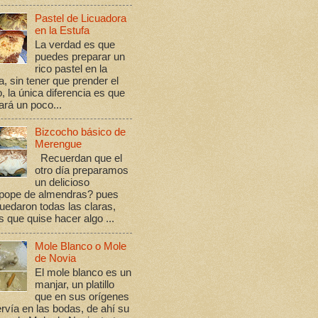
Pastel de Licuadora
en la Estufa
La verdad es que
puedes preparar un
rico pastel en la
a, sin tener que prender el
, la única diferencia es que
rá un poco...
Bizcocho básico de
Merengue
Recuerdan que el
otro día preparamos
un delicioso
ope de almendras? pues
edaron todas las claras,
s que quise hacer algo ...
Mole Blanco o Mole
de Novia
El mole blanco es un
manjar, un platillo
que en sus orígenes
rvía en las bodas, de ahí su