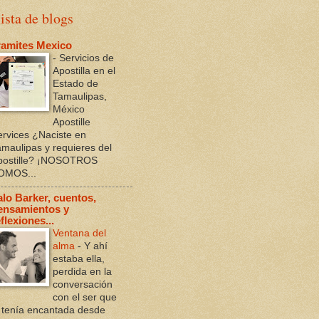
ista de blogs
ramites Mexico
-
Servicios de
Apostilla en el
Estado de
Tamaulipas,
México
Apostille
ervices ¿Naciste en
amaulipas y requieres del
postille? ¡NOSOTROS
OMOS...
alo Barker, cuentos,
ensamientos y
flexiones...
Ventana del
alma
-
Y ahí
estaba ella,
perdida en la
conversación
con el ser que
a tenía encantada desde