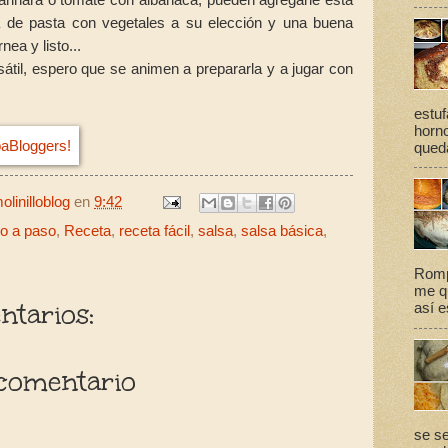
a de pasta con vegetales a su elección y una buena
nea y listo...
til, espero que se animen a prepararla y a jugar con
estuf
horno
queda
linilloblog
en
9:42
o a paso
,
Receta
,
receta fácil
,
salsa
,
salsa básica
,
Romp
me qu
tarios:
así e
comentario
se se