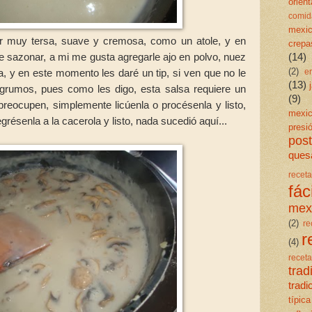
orient
comid
mexi
r muy tersa, suave y cremosa, como un atole, y en
crepa
 sazonar, a mi me gusta agregarle ajo en polvo, nuez
(14)
(2)
e
, y en este momento les daré un tip, si ven que no le
(13)
 grumos, pues como les digo, esta salsa requiere un
(9)
preocupen, simplemente licúenla o procésenla y listo,
mexi
grésenla a la cacerola y listo, nada sucedió aquí...
presi
post
quesa
rece
fáci
mex
(2)
re
r
(4)
rece
trad
trad
típica