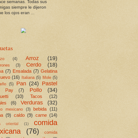
ace semanas. Todas sus
migas siempre le dijeron
e los ojos eran ...
uetas
Arroz
(19)
ezo
(4)
Cerdo
(18)
rones
(3)
ma
(7)
Ensalada
(7)
Gelatina
uevo
(16)
Italiana
(5)
Mole
(5)
Pan
(24)
Pastel
eño
(5)
Pollo
(34)
Pay
(7)
etti
(10)
Tacos
(12)
Verduras
(32)
les
(6)
bebida
(11)
ito mexicano
(3)
na
(9)
caldo
(9)
carne
(14)
comida
a oriental
(1)
xicana
(76)
comida