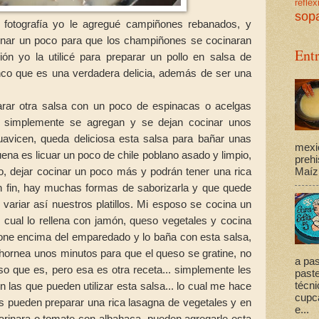
reflex
sop
fotografía yo le agregué campiñones rebanados, y
inar un poco para que los champiñones se cocinaran
Ent
ón yo la utilicé para preparar un pollo en salsa de
co que es una verdadera delicia, además de ser una
rar otra salsa con un poco de espinacas o acelgas
, simplemente se agregan y se dejan cocinar unos
avicen, queda deliciosa esta salsa para bañar unas
mexi
ena es licuar un poco de chile poblano asado y limpio,
prehi
o, dejar cocinar un poco más y podrán tener una rica
Maíz,
en fin, hay muchas formas de saborizarla y que quede
 variar así nuestros platillos. Mi esposo se cocina un
 cual lo rellena con jamón, queso vegetales y cocina
pone encima del emparedado y lo baña con esta salsa,
hornea unos minutos para que el queso se gratine, no
a pas
oso que es, pero esa es otra receta... simplemente les
past
 las que pueden utilizar esta salsa... lo cual me hace
técni
cupca
es pueden preparar una rica lasagna de vegetales y en
e...
arinara o tomate con albahaca, pueden agregarle esta