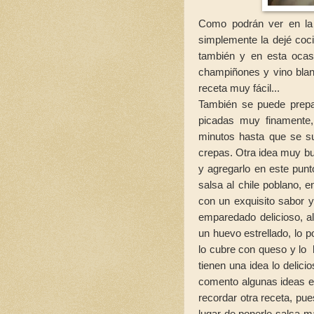
Como podrán ver en la 
simplemente la dejé coc
también y en esta ocasi
champiñones y vino blan
receta muy fácil...
También se puede prepa
picadas muy finamente
minutos hasta que se su
crepas. Otra idea muy bu
y agregarlo en este punt
salsa al chile poblano, 
con un exquisito sabor y
emparedado delicioso, al
un huevo estrellado, lo 
lo cubre con queso y lo 
tienen una idea lo delici
comento algunas ideas en
recordar otra receta, pu
lugar de ponerle salsa m