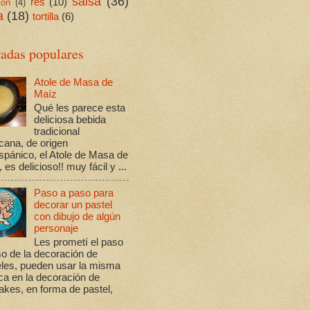
salsa
(36)
res
(10)
ión
(4)
a
(18)
tortilla
(6)
radas populares
Atole de Masa de
Maíz
Qué les parece esta
deliciosa bebida
tradicional
cana, de origen
spánico, el Atole de Masa de
 es delicioso!! muy fácil y ...
Paso a paso para
decorar un pastel
con dibujo de algún
personaje
Les prometí el paso
o de la decoración de
eles, pueden usar la misma
ca en la decoración de
kes, en forma de pastel,