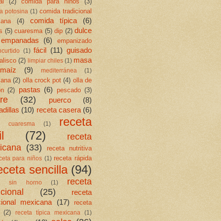
al
(2)
comida para niños
(3)
comida tradicional
a potosina
(1)
comida típica
(6)
cana
(4)
dulce
s
(5)
cuaresma
(5)
dip
(2)
empanadas
(6)
empanizado
fácil
(11)
guisado
ncurtido
(1)
masa
jalisco
(2)
limpiar chiles
(1)
maíz
(9)
mediterránea
(1)
cana
(2)
olla crock pot
(4)
olla de
pastas
(6)
ón
(2)
pescado
(3)
re
(32)
puerco
(8)
dillas
(10)
receta casera
(6)
receta
ta cuaresma
(1)
l
(72)
receta
icana
(33)
receta nutritiva
receta rápida
ceta para niños
(1)
eceta sencilla
(94)
receta
ta sin horno
(1)
icional
(25)
receta
icional mexicana
(17)
receta
(2)
receta típica mexicana
(1)