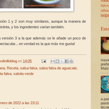
trad
típica
reflex
sop
rsión 1 y 2 son muy similares, aunque la manera de
stinta, y los ingredientes varían también.
Ent
 versión 3 a la que además se le añade un poco de
spectacular... en verdad es la que más me gusta!
mexi
linilloblog
en
14:05
prehi
ana
,
Receta
,
salsa falsa
,
salsa falsa de aguacate
,
Maíz,
ta falsa
,
salsita verde
:
a pas
nero de 2022 a las 23:11
past
técni