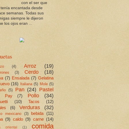
con el ser que
a tenía encantada desde
ace semanas. Todas sus
migas siempre le dijeron
e los ojos eran ...
uetas
Arroz
(19)
ezo
(4)
Cerdo
(18)
rones
(3)
ma
(7)
Ensalada
(7)
Gelatina
uevo
(16)
Italiana
(5)
Mole
(5)
Pan
(24)
Pastel
eño
(5)
Pollo
(34)
Pay
(7)
etti
(10)
Tacos
(12)
Verduras
(32)
les
(6)
bebida
(11)
ito mexicano
(3)
na
(9)
caldo
(9)
carne
(14)
comida
a oriental
(1)