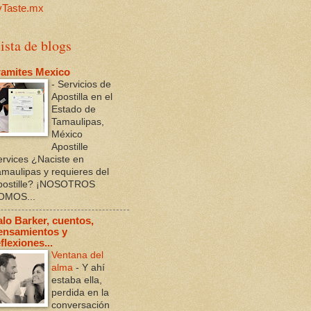
ista de blogs
ramites Mexico
-
Servicios de
Apostilla en el
Estado de
Tamaulipas,
México
Apostille
ervices ¿Naciste en
amaulipas y requieres del
postille? ¡NOSOTROS
OMOS...
alo Barker, cuentos,
ensamientos y
flexiones...
Ventana del
alma
-
Y ahí
estaba ella,
perdida en la
conversación