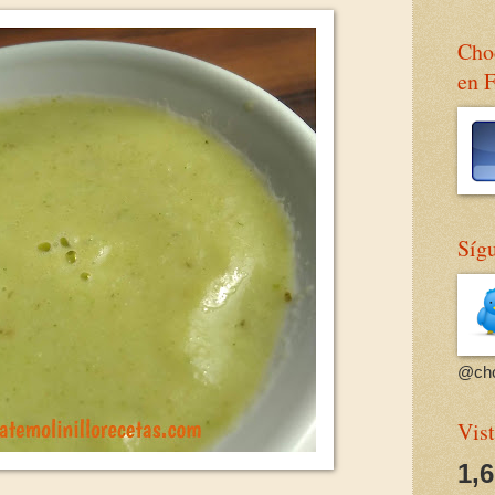
Choc
en 
Sígu
@cho
Vist
1,