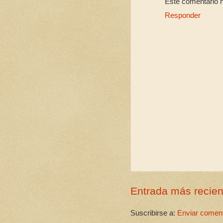
Este comentario h
Responder
Entrada más recien
Suscribirse a:
Enviar coment