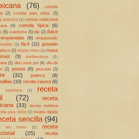
xicana
(76)
comida
al
(2)
comida para niños
(3)
comida tradicional
a potosina
(1)
comida típica
(6)
cana
(4)
dulce
s
(5)
cuaresma
(5)
dip
(2)
empanadas
(6)
empanizado
fácil
(11)
guisado
ncurtido
(1)
masa
jalisco
(2)
limpiar chiles
(1)
maíz
(9)
mediterránea
(1)
cana
(2)
olla crock pot
(4)
olla de
pastas
(6)
ón
(2)
pescado
(3)
re
(32)
puerco
(8)
dillas
(10)
receta casera
(6)
receta
ta cuaresma
(1)
l
(72)
receta
icana
(33)
receta nutritiva
receta rápida
ceta para niños
(1)
eceta sencilla
(94)
receta
ta sin horno
(1)
icional
(25)
receta