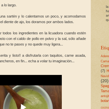
a lo largo.
l
h
a
 una sartén y lo calentamos un poco, y acomodamos
qu
 y el diente de ajo, los doramos por ambos lados.
r todos los ingredientes en la licuadora cuando estén
sto con el caldo de pollo en polvo y la sal, sólo añade
que no te pases y no quede muy ligera...
Etiq
ita y listo!! a disfrutarla con taquitos, carne asada,
Ader
ncheros, en fin... echa a volar tu imaginación...
Cama
Cre
(7)
H
Navid
(20)
Spagu
Tama
antoj
bota
cocin