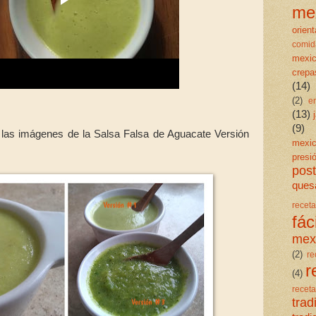
me
orient
comid
mexi
crepa
(14)
(2)
e
(13)
(9)
e las imágenes de la Salsa Falsa de Aguacate Versión
mexi
presi
post
quesa
rece
fáci
mex
(2)
re
r
(4)
rece
trad