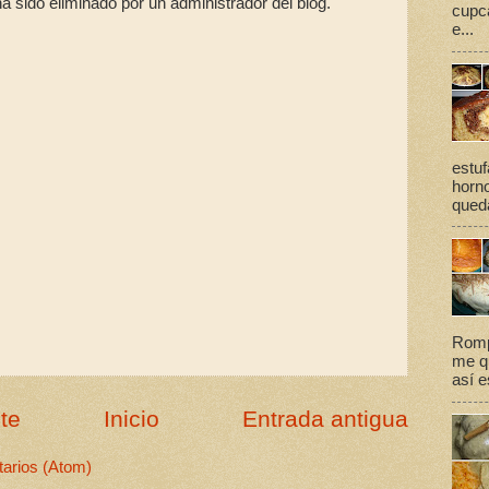
a sido eliminado por un administrador del blog.
cupca
e...
estuf
horno
queda
Romp
me qu
así e
te
Inicio
Entrada antigua
arios (Atom)