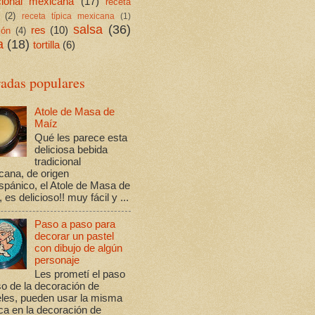
icional mexicana
(17)
receta
(2)
receta típica mexicana
(1)
salsa
(36)
res
(10)
ión
(4)
a
(18)
tortilla
(6)
radas populares
Atole de Masa de
Maíz
Qué les parece esta
deliciosa bebida
tradicional
cana, de origen
spánico, el Atole de Masa de
 es delicioso!! muy fácil y ...
Paso a paso para
decorar un pastel
con dibujo de algún
personaje
Les prometí el paso
o de la decoración de
eles, pueden usar la misma
ca en la decoración de