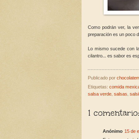
Como podrán ver, la ve
preparación es un poco di
Lo mismo sucede con la
cilantro... es sabor es e
Publicado por
chocolatemo
Etiquetas:
comida mexic
salsa verde
,
salsas
,
salsi
1 comentario
Anónimo
15 de e