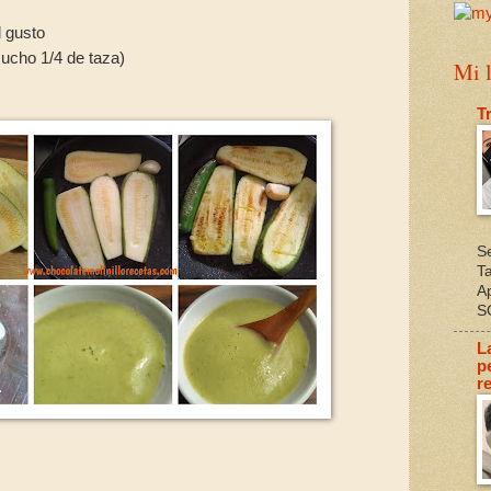
l gusto
mucho 1/4 de taza)
Mi l
T
S
T
A
S
L
p
re