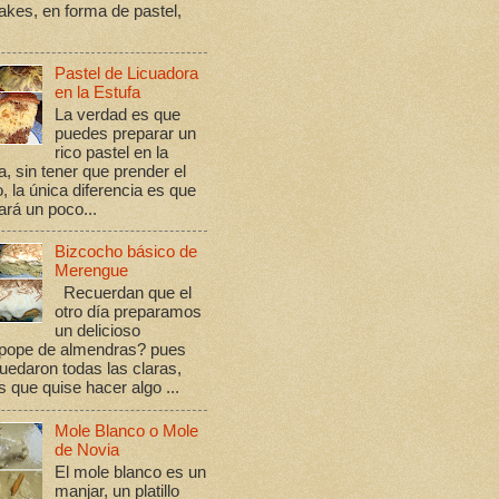
kes, en forma de pastel,
Pastel de Licuadora
en la Estufa
La verdad es que
puedes preparar un
rico pastel en la
a, sin tener que prender el
, la única diferencia es que
rá un poco...
Bizcocho básico de
Merengue
Recuerdan que el
otro día preparamos
un delicioso
ope de almendras? pues
edaron todas las claras,
s que quise hacer algo ...
Mole Blanco o Mole
de Novia
El mole blanco es un
manjar, un platillo