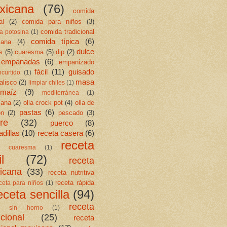
xicana
(76)
comida
al
(2)
comida para niños
(3)
comida tradicional
a potosina
(1)
comida típica
(6)
cana
(4)
dulce
s
(5)
cuaresma
(5)
dip
(2)
empanadas
(6)
empanizado
fácil
(11)
guisado
ncurtido
(1)
masa
jalisco
(2)
limpiar chiles
(1)
maíz
(9)
mediterránea
(1)
cana
(2)
olla crock pot
(4)
olla de
pastas
(6)
ón
(2)
pescado
(3)
re
(32)
puerco
(8)
dillas
(10)
receta casera
(6)
receta
ta cuaresma
(1)
l
(72)
receta
icana
(33)
receta nutritiva
receta rápida
ceta para niños
(1)
eceta sencilla
(94)
receta
ta sin horno
(1)
icional
(25)
receta