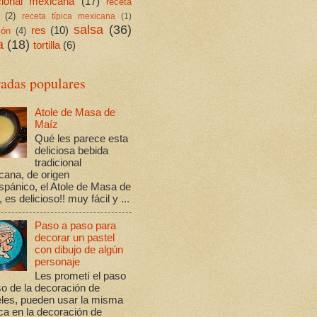
icional mexicana
(17)
receta
(2)
receta típica mexicana
(1)
salsa
(36)
res
(10)
ión
(4)
a
(18)
tortilla
(6)
radas populares
Atole de Masa de
Maíz
Qué les parece esta
deliciosa bebida
tradicional
cana, de origen
spánico, el Atole de Masa de
 es delicioso!! muy fácil y ...
Paso a paso para
decorar un pastel
con dibujo de algún
personaje
Les prometí el paso
o de la decoración de
eles, pueden usar la misma
ca en la decoración de