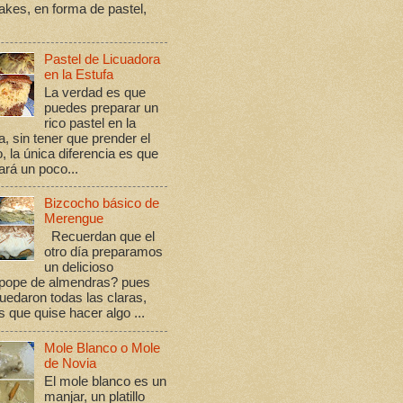
kes, en forma de pastel,
Pastel de Licuadora
en la Estufa
La verdad es que
puedes preparar un
rico pastel en la
a, sin tener que prender el
, la única diferencia es que
rá un poco...
Bizcocho básico de
Merengue
Recuerdan que el
otro día preparamos
un delicioso
ope de almendras? pues
edaron todas las claras,
s que quise hacer algo ...
Mole Blanco o Mole
de Novia
El mole blanco es un
manjar, un platillo