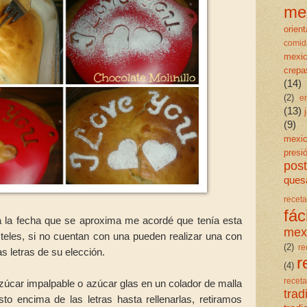
me
orient
comid
mexi
crepa
(14)
(2)
e
(13)
(9)
mexi
presi
post
quesa
rece
fáci
 la fecha que se aproxima me acordé que tenía esta
mex
asteles, si no cuentan con una pueden realizar una con
(2)
re
las letras de su elección.
r
(4)
rece
úcar impalpable o azúcar glas en un colador de malla
trad
to encima de las letras hasta rellenarlas, retiramos