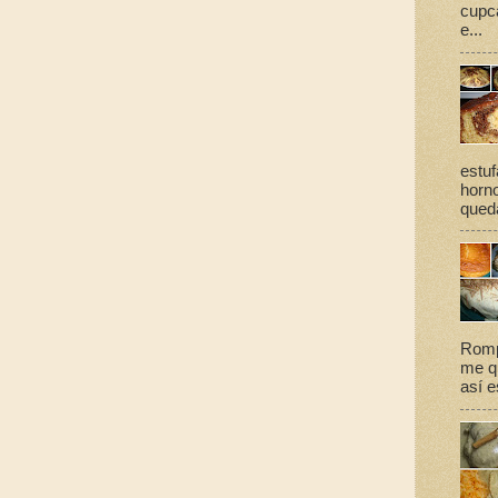
cupca
e...
estuf
horno
queda
Romp
me qu
así e