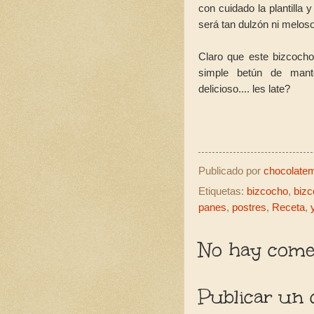
con cuidado la plantilla 
será tan dulzón ni melos
Claro que este bizcoch
simple betún de mante
delicioso.... les late?
Publicado por
chocolatemo
Etiquetas:
bizcocho
,
bizc
panes
,
postres
,
Receta
,
No hay comen
Publicar un 