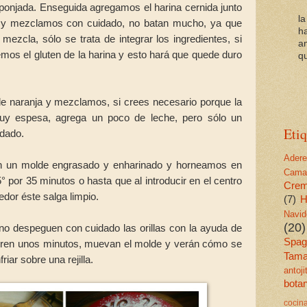
njada. Enseguida agregamos el harina cernida junto
l
r y mezclamos con cuidado, no batan mucho, ya que
h
zcla, sólo se trata de integrar los ingredientes, si
a
mos el gluten de la harina y esto hará que quede duro
qu
de naranja y mezclamos, si crees necesario porque la
y espesa, agrega un poco de leche, pero sólo un
Etiq
idado.
Ader
n un molde engrasado y enharinado y horneamos en
Cama
 por 35 minutos o hasta que al introducir en el centro
Cre
nedor éste salga limpio.
(7)
H
Navid
(20)
rno despeguen con cuidado las orillas con la ayuda de
Spagu
speren unos minutos, muevan el molde y verán cómo se
Tama
iar sobre una rejilla.
antoj
bota
cocin