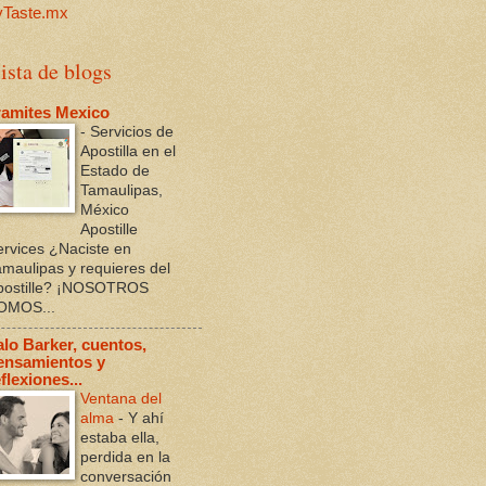
ista de blogs
ramites Mexico
-
Servicios de
Apostilla en el
Estado de
Tamaulipas,
México
Apostille
ervices ¿Naciste en
amaulipas y requieres del
postille? ¡NOSOTROS
OMOS...
alo Barker, cuentos,
ensamientos y
flexiones...
Ventana del
alma
-
Y ahí
estaba ella,
perdida en la
conversación