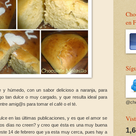
Choc
en 
Sígu
y húmedo, con un sabor delicioso a naranja, para
go tan dulce o muy cargado, y que resulta ideal para
@cho
ntre amig@s para tomar el café o el té.
Vist
ce en las últimas publicaciones, y es que el amor se
estos días no creen? y creo que ésta es una muy buena
1,
este 14 de febrero que ya esta muy cerca, pues hay a