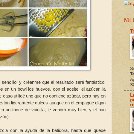
Mi l
T
S
T
A
sencillo, y créanme que el resultado será fantástico,
S
en un bowl los huevos, con el aceite, el azúcar, la
L
ste caso utilicé uno que no contiene azúcar, pero hay en
p
están ligeramente dulces aunque en el empaque digan
re
en un toque de vainilla, le vendrá muy bien, y el pan
lzón)
cla con la ayuda de la batidora, hasta que quede