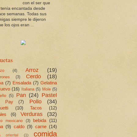
con el ser que
a tenía encantada desde
ace semanas. Todas sus
migas siempre le dijeron
e los ojos eran ...
uetas
Arroz
(19)
ezo
(4)
Cerdo
(18)
rones
(3)
ma
(7)
Ensalada
(7)
Gelatina
uevo
(16)
Italiana
(5)
Mole
(5)
Pan
(24)
Pastel
eño
(5)
Pollo
(34)
Pay
(7)
etti
(10)
Tacos
(12)
Verduras
(32)
les
(6)
bebida
(11)
ito mexicano
(3)
na
(9)
caldo
(9)
carne
(14)
comida
a oriental
(1)