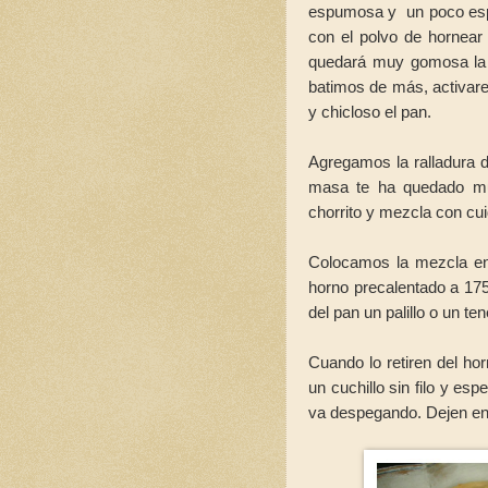
espumosa y un poco espo
con el polvo de hornea
quedará muy gomosa la me
batimos de más, activare
y chicloso el pan.
Agregamos la ralladura 
masa te ha quedado mu
chorrito y mezcla con cu
Colocamos la mezcla e
horno precalentado a 175°
del pan un palillo o un te
Cuando lo retiren del ho
un cuchillo sin filo y e
va despegando. Dejen enfr