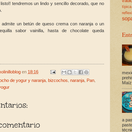
trad
y listo!! tendremos un lindo y sencillo decorado, que no
típica
o.
reflex
sop
o admite un betún de queso crema con naranja o un
quilla sabor vainilla, hasta de chocolate queda
Ent
linilloblog
en
18:16
mexi
prehi
ocho de yogur y naranja
,
bizcochos
,
naranja
,
Pan
,
Maíz,
yogur
tarios:
a pas
comentario
past
técni