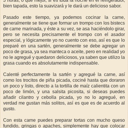
3 horas, o qué mejor, si es toda la noche en el refrigerador,
bien tapada, esto la suavizará y le dará un delicioso sabor.
Pasado este tiempo, ya podemos cocinar la carne,
generalmente se tiene que formar un trompo con los bistecs
de carne marinada, y éste a su vez, se asa haciéndolo girar,
pero se necesita precisamente el trompo con el asador
especial, y lógicamente yo no cuento con eso, así es que lo
preparé en una sartén, generalmente se debe agregar un
poco de grasa, ya sea manteca o aceite, pero en realidad yo
no le agregué y quedaron deliciosos, ya saben que utilizo la
grasa cuando es absolutamente indispensable.
Calenté perfectamente la sartén y agregué la carne, así
como los trocitos de piña picada, cociné hasta que doraron
un poco y listo, directo a la tortilla de maíz calientita con un
poco de limón, y una salsita picosita, si deseas puedes
añadir cilantro y cebolla picada, yo no lo agregué, en
verdad me gustan más solitos, así es que es de acuerdo al
gusto.
Con esta carne puedes preparar tortas con mucho queso
fundido, gringas o apaches, simplemente hay que colocar