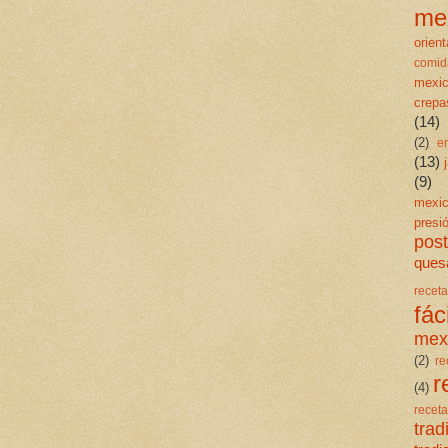
me
orient
comid
mexi
crepa
(14)
(2)
e
(13)
(9)
mexi
presi
post
quesa
rece
fáci
mex
(2)
re
r
(4)
rece
trad