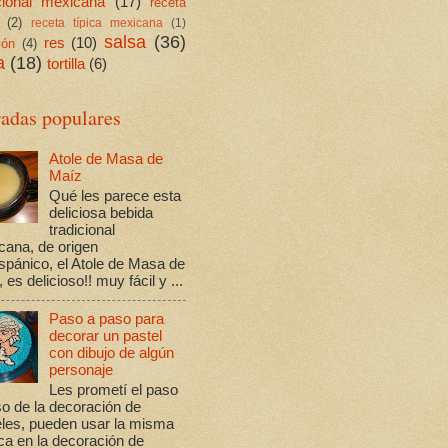
icional mexicana
(17)
receta
(2)
receta típica mexicana
(1)
salsa
(36)
res
(10)
ión
(4)
a
(18)
tortilla
(6)
radas populares
Atole de Masa de
Maíz
Qué les parece esta
deliciosa bebida
tradicional
cana, de origen
spánico, el Atole de Masa de
 es delicioso!! muy fácil y ...
Paso a paso para
decorar un pastel
con dibujo de algún
personaje
Les prometí el paso
o de la decoración de
eles, pueden usar la misma
ca en la decoración de