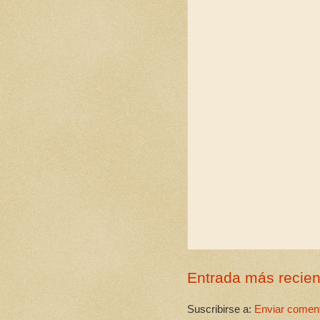
Entrada más recien
Suscribirse a:
Enviar coment