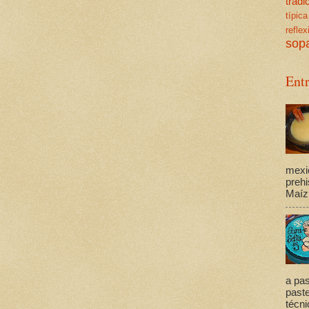
trad
típica
reflex
sop
Ent
mexi
prehi
Maíz,
a pas
past
técni