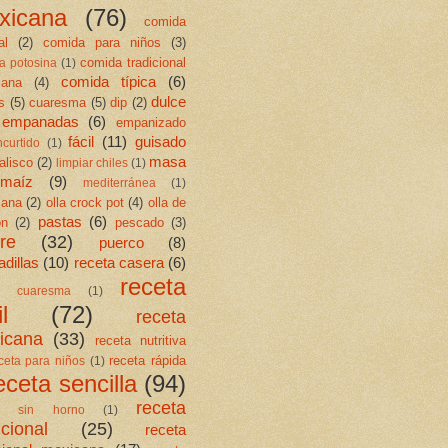
xicana
(76)
comida
al
(2)
comida para niños
(3)
comida tradicional
a potosina
(1)
comida típica
(6)
cana
(4)
dulce
s
(5)
cuaresma
(5)
dip
(2)
empanadas
(6)
empanizado
fácil
(11)
guisado
ncurtido
(1)
masa
jalisco
(2)
limpiar chiles
(1)
maíz
(9)
mediterránea
(1)
cana
(2)
olla crock pot
(4)
olla de
pastas
(6)
ón
(2)
pescado
(3)
re
(32)
puerco
(8)
dillas
(10)
receta casera
(6)
receta
ta cuaresma
(1)
l
(72)
receta
icana
(33)
receta nutritiva
receta rápida
ceta para niños
(1)
eceta sencilla
(94)
receta
ta sin horno
(1)
icional
(25)
receta