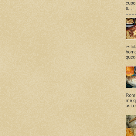
cupca
e...
estuf
horno
queda
Romp
me qu
así e