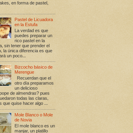
kes, en forma de pastel,
Pastel de Licuadora
en la Estufa
La verdad es que
puedes preparar un
rico pastel en la
a, sin tener que prender el
, la única diferencia es que
rá un poco...
Bizcocho básico de
Merengue
Recuerdan que el
otro día preparamos
un delicioso
ope de almendras? pues
edaron todas las claras,
s que quise hacer algo ...
Mole Blanco o Mole
de Novia
El mole blanco es un
manjar, un platillo