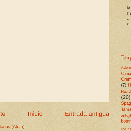
l
h
a
qu
Etiq
Ader
Cama
Cre
(7)
H
Navid
(20)
Spagu
Tama
te
Inicio
Entrada antigua
antoj
bota
arios (Atom)
cocin