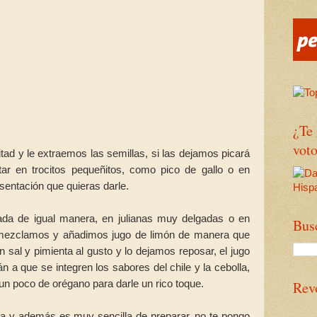
¿Te
voto
tad y le extraemos las semillas, si las dejamos picará
ar en trocitos pequeñitos, como pico de gallo o en
resentación que quieras darle.
ada de igual manera, en julianas muy delgadas o en
Bus
s mezclamos y añadimos jugo de limón de manera que
sal y pimienta al gusto y lo dejamos reposar, el jugo
án a que se integren los sabores del chile y la cebolla,
un poco de orégano para darle un rico toque.
Rev
sa y además es muy sencilla de preparar, no te pongo