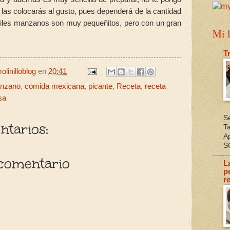
 las colocarás al gusto, pues dependerá de la cantidad
chiles manzanos son muy pequeñitos, pero con un gran
Mi l
T
linilloblog
en
20:41
anzano
,
comida mexicana
,
picante
,
Receta
,
receta
sa
S
tarios:
T
A
S
comentario
L
p
re