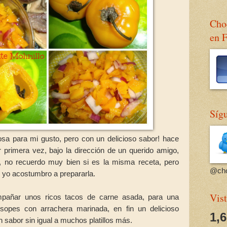
Choc
en 
Sígu
osa para mi gusto, pero con un delicioso sabor! hace
 primera vez, bajo la dirección de un querido amigo,
, no recuerdo muy bien si es la misma receta, pero
@cho
 yo acostumbro a prepararla.
Vist
mpañar unos ricos tacos de carne asada, para una
 sopes con arrachera marinada, en fin un delicioso
1,
sabor sin igual a muchos platillos más.