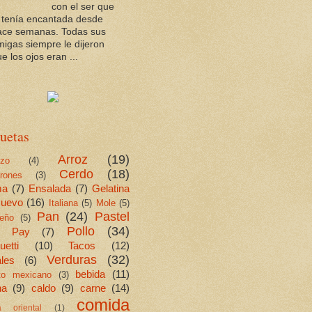
con el ser que
a tenía encantada desde
ace semanas. Todas sus
migas siempre le dijeron
e los ojos eran ...
uetas
Arroz
(19)
ezo
(4)
Cerdo
(18)
rones
(3)
ma
(7)
Ensalada
(7)
Gelatina
uevo
(16)
Italiana
(5)
Mole
(5)
Pan
(24)
Pastel
eño
(5)
Pollo
(34)
Pay
(7)
etti
(10)
Tacos
(12)
Verduras
(32)
les
(6)
bebida
(11)
ito mexicano
(3)
na
(9)
caldo
(9)
carne
(14)
comida
a oriental
(1)