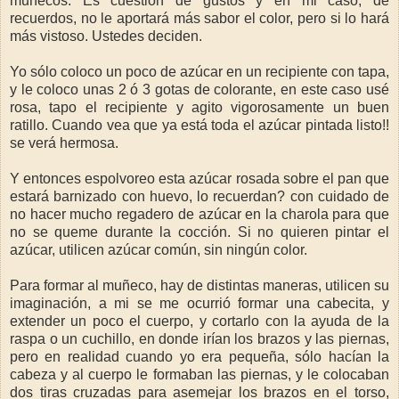
muñecos. Es cuestión de gustos y en mi caso, de
recuerdos, no le aportará más sabor el color, pero si lo hará
más vistoso. Ustedes deciden.
Yo sólo coloco un poco de azúcar en un recipiente con tapa,
y le coloco unas 2 ó 3 gotas de colorante, en este caso usé
rosa, tapo el recipiente y agito vigorosamente un buen
ratillo. Cuando vea que ya está toda el azúcar pintada listo!!
se verá hermosa.
Y entonces espolvoreo esta azúcar rosada sobre el pan que
estará barnizado con huevo, lo recuerdan? con cuidado de
no hacer mucho regadero de azúcar en la charola para que
no se queme durante la cocción. Si no quieren pintar el
azúcar, utilicen azúcar común, sin ningún color.
Para formar al muñeco, hay de distintas maneras, utilicen su
imaginación, a mi se me ocurrió formar una cabecita, y
extender un poco el cuerpo, y cortarlo con la ayuda de la
raspa o un cuchillo, en donde irían los brazos y las piernas,
pero en realidad cuando yo era pequeña, sólo hacían la
cabeza y al cuerpo le formaban las piernas, y le colocaban
dos tiras cruzadas para asemejar los brazos en el torso,