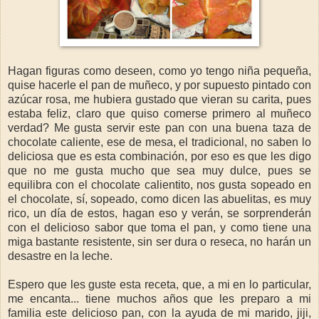
Hagan figuras como deseen, como yo tengo niña pequeña,
quise hacerle el pan de muñeco, y por supuesto pintado con
azúcar rosa, me hubiera gustado que vieran su carita, pues
estaba feliz, claro que quiso comerse primero al muñeco
verdad? Me gusta servir este pan con una buena taza de
chocolate caliente, ese de mesa, el tradicional, no saben lo
deliciosa que es esta combinación, por eso es que les digo
que no me gusta mucho que sea muy dulce, pues se
equilibra con el chocolate calientito, nos gusta sopeado en
el chocolate, sí, sopeado, como dicen las abuelitas, es muy
rico, un día de estos, hagan eso y verán, se sorprenderán
con el delicioso sabor que toma el pan, y como tiene una
miga bastante resistente, sin ser dura o reseca, no harán un
desastre en la leche.
Espero que les guste esta receta, que, a mi en lo particular,
me encanta... tiene muchos años que les preparo a mi
familia este delicioso pan, con la ayuda de mi marido, jiji,