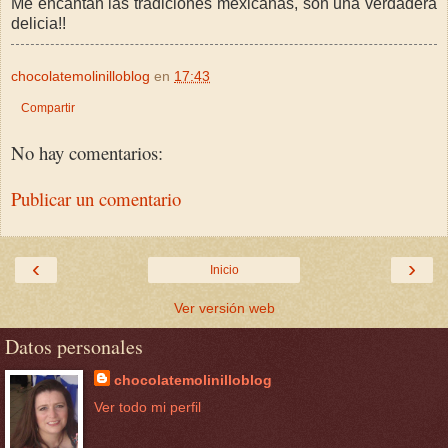
Me encantan las tradiciones mexicanas, son una verdadera
delicia!!
chocolatemolinilloblog
en
17:43
Compartir
No hay comentarios:
Publicar un comentario
‹
›
Inicio
Ver versión web
Datos personales
chocolatemolinilloblog
Ver todo mi perfil