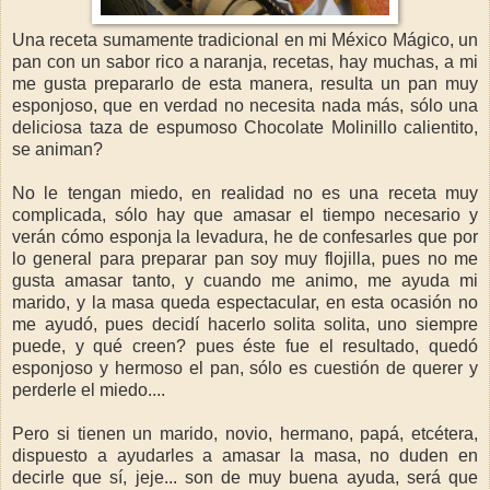
Una receta sumamente tradicional en mi México Mágico, un
pan con un sabor rico a naranja, recetas, hay muchas, a mi
me gusta prepararlo de esta manera, resulta un pan muy
esponjoso, que en verdad no necesita nada más, sólo una
deliciosa taza de espumoso Chocolate Molinillo calientito,
se animan?
No le tengan miedo, en realidad no es una receta muy
complicada, sólo hay que amasar el tiempo necesario y
verán cómo esponja la levadura, he de confesarles que por
lo general para preparar pan soy muy flojilla, pues no me
gusta amasar tanto, y cuando me animo, me ayuda mi
marido, y la masa queda espectacular, en esta ocasión no
me ayudó, pues decidí hacerlo solita solita, uno siempre
puede, y qué creen? pues éste fue el resultado, quedó
esponjoso y hermoso el pan, sólo es cuestión de querer y
perderle el miedo....
Pero si tienen un marido, novio, hermano, papá, etcétera,
dispuesto a ayudarles a amasar la masa, no duden en
decirle que sí, jeje... son de muy buena ayuda, será que