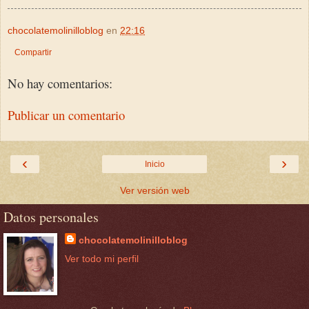
chocolatemolinilloblog
en
22:16
Compartir
No hay comentarios:
Publicar un comentario
‹
›
Inicio
Ver versión web
Datos personales
chocolatemolinilloblog
Ver todo mi perfil