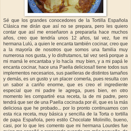
Sé que los grandes conocedores de la Tortilla Española
Clásica me dirán que así no se prepara, pero les quiero
contar que así me enseñaron a prepararla hace muchos
años, creo que tendría unos 12 años, tal vez, fue mi
hermana Lulú, a quien le encanta también cocinar, creo que
a la mayoría de nosotros que somos una familia muy
numerosa nos gusta, y lo disfrutamos, tal vez será porque a
mi mamá le encantaba y lo hacía muy bien, y a mi papá le
encanta cocinar, hace una Paella deliciosa!! tiene todos sus
implementos necesarios, sus paelleras de distintos tamaños
y demás, es un gusto y un placer comerla, pues resulta con
un sabor a cariño enorme, que es creo el ingrediente
especial que mi padre le agrega, pues bien, en otro
momento les compartiré esa receta, la de mi padre, pero
tendrá que ser de una Paella cocinada por él, que es la más
deliciosa que he probado... por lo pronto continuamos con
esta rica receta, muy básica y sencilla de la Torta o tortilla
de papa Española, pero estilo Chocolate Molinillo, bueno,
casi, por lo que les comento que mi hermana Lourdes fue