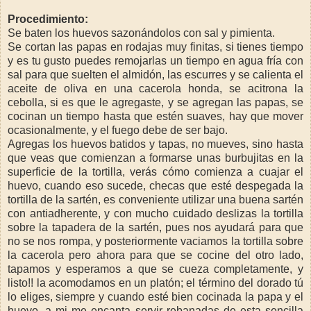
Procedimiento:
Se baten los huevos sazonándolos con sal y pimienta.
Se cortan las papas en rodajas muy finitas, si tienes tiempo
y es tu gusto puedes remojarlas un tiempo en agua fría con
sal para que suelten el almidón, las escurres y se calienta el
aceite de oliva en una cacerola honda, se acitrona la
cebolla, si es que le agregaste, y se agregan las papas, se
cocinan un tiempo hasta que estén suaves, hay que mover
ocasionalmente, y el fuego debe de ser bajo.
Agregas los huevos batidos y tapas, no mueves, sino hasta
que veas que comienzan a formarse unas burbujitas en la
superficie de la tortilla, verás cómo comienza a cuajar el
huevo, cuando eso sucede, checas que esté despegada la
tortilla de la sartén, es conveniente utilizar una buena sartén
con antiadherente, y con mucho cuidado deslizas la tortilla
sobre la tapadera de la sartén, pues nos ayudará para que
no se nos rompa, y posteriormente vaciamos la tortilla sobre
la cacerola pero ahora para que se cocine del otro lado,
tapamos y esperamos a que se cueza completamente, y
listo!! la acomodamos en un platón; el término del dorado tú
lo eliges, siempre y cuando esté bien cocinada la papa y el
huevo, a mi me encanta servir rebanadas de esta sencilla