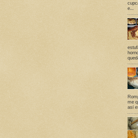
cupca
e...
estuf
horno
queda
Romp
me qu
así e