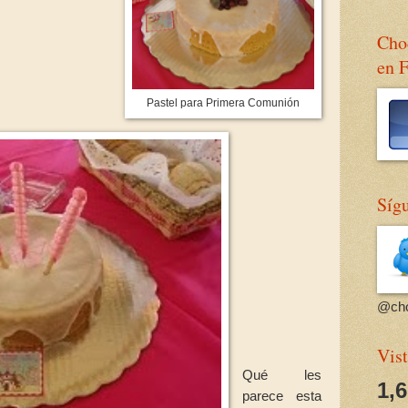
Choc
en 
Pastel para Primera Comunión
Sígu
@cho
Vist
Qué les
1,
parece esta