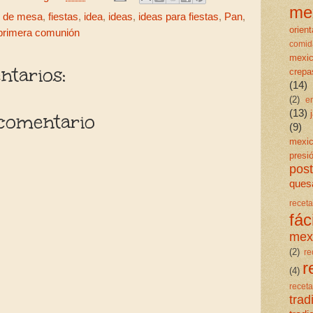
me
o de mesa
,
fiestas
,
idea
,
ideas
,
ideas para fiestas
,
Pan
,
orient
primera comunión
comid
mexi
tarios:
crepa
(14)
(2)
e
(13)
comentario
(9)
mexi
presi
post
quesa
rece
fáci
mex
(2)
re
r
(4)
rece
trad