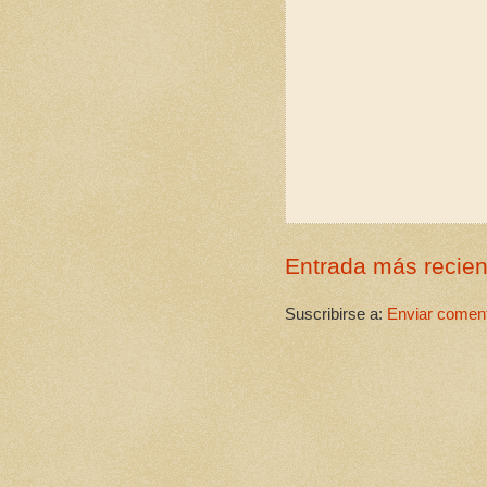
Entrada más recien
Suscribirse a:
Enviar coment