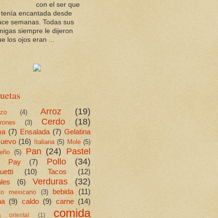
con el ser que
a tenía encantada desde
ace semanas. Todas sus
migas siempre le dijeron
e los ojos eran ...
uetas
Arroz
(19)
ezo
(4)
Cerdo
(18)
rones
(3)
ma
(7)
Ensalada
(7)
Gelatina
uevo
(16)
Italiana
(5)
Mole
(5)
Pan
(24)
Pastel
eño
(5)
Pollo
(34)
Pay
(7)
etti
(10)
Tacos
(12)
Verduras
(32)
les
(6)
bebida
(11)
ito mexicano
(3)
na
(9)
caldo
(9)
carne
(14)
comida
a oriental
(1)