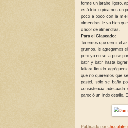
forme un jarabe ligero, 
está frío lo picamos un 
poco a poco con la miel
almendras le va bien que
o licor de almendras.
Para el Glaseado:
Tenemos que cernir el az
grumos, le agregamos el j
pero yo no se la puse pa
batir y batir hasta logr
faltara líquido agrégue
que no queremos que sep
pastel, sólo se baña p
consistencia adecuada
pareció un lindo detalle.
Publicado por
chocolatemo