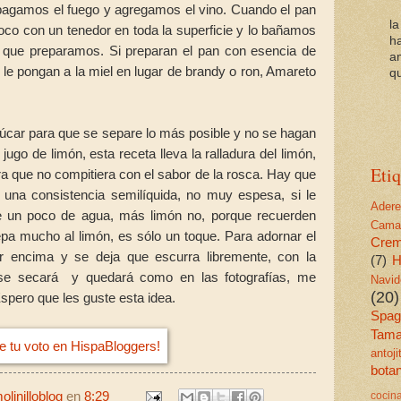
apagamos el fuego y agregamos el vino. Cuando el pan
l
poco con un tenedor en toda la superficie y lo bañamos
h
 que preparamos. Si preparan el pan con esencia de
a
 le pongan a la miel en lugar de brandy o ron, Amareto
qu
úcar para que se separe lo más posible y no se hagan
ugo de limón, esta receta lleva la ralladura del limón,
Etiq
ra que no compitiera con el sabor de la rosca. Hay que
ar una consistencia semilíquida, no muy espesa, si le
Ader
nle un poco de agua, más limón no, porque recuerden
Cama
a mucho al limón, es sólo un toque. Para adornar el
Cre
or encima y se deja que escurra libremente, con la
(7)
H
 se secará y quedará como en las fotografías, me
Navid
(20)
 Espero que les guste esta idea.
Spagu
Tama
antoj
bota
cocin
linilloblog
en
8:29