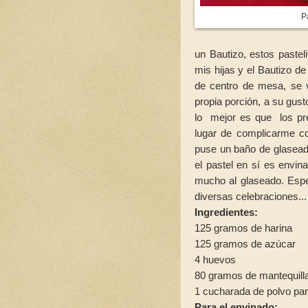
P
un Bautizo, estos paste
mis hijas y el Bautizo d
de centro de mesa, se 
propia porción, a su gus
lo mejor es que los pre
lugar de complicarme co
puse un baño de glaseado
el pastel en sí es envin
mucho al glaseado. Espe
diversas celebraciones..
Ingredientes:
125 gramos de harina
125 gramos de azúcar
4 huevos
80 gramos de mantequill
1 cucharada de polvo pa
Para el envinado: