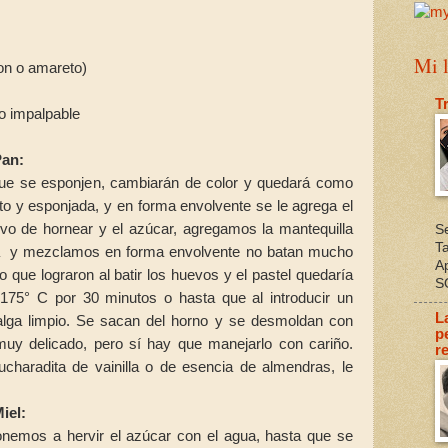
Mi l
ron o amareto)
T
o impalpable
Pan:
que se esponjen, cambiarán de color y quedará como
ito y esponjada, y en forma envolvente se le agrega el
lvo de hornear y el azúcar, agregamos la mantequilla
S
T
da y mezclamos en forma envolvente no batan mucho
A
o que lograron al batir los huevos y el pastel quedaría
S
175° C por 30 minutos o hasta que al introducir un
L
 salga limpio. Se sacan del horno y se desmoldan con
p
uy delicado, pero sí hay que manejarlo con cariño.
re
charadita de vainilla o de esencia de almendras, le
Miel:
ponemos a hervir el azúcar con el agua, hasta que se