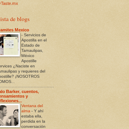
ista de blogs
ramites Mexico
-
Servicios de
Apostilla en el
Estado de
Tamaulipas,
México
Apostille
ervices ¿Naciste en
amaulipas y requieres del
postille? ¡NOSOTROS
OMOS...
alo Barker, cuentos,
ensamientos y
flexiones...
Ventana del
alma
-
Y ahí
estaba ella,
perdida en la
conversación