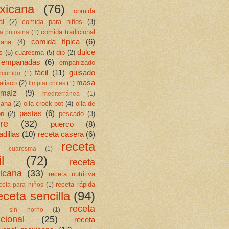
xicana
(76)
comida
al
(2)
comida para niños
(3)
comida tradicional
a potosina
(1)
comida típica
(6)
cana
(4)
dulce
s
(5)
cuaresma
(5)
dip
(2)
empanadas
(6)
empanizado
fácil
(11)
guisado
ncurtido
(1)
masa
jalisco
(2)
limpiar chiles
(1)
maíz
(9)
mediterránea
(1)
cana
(2)
olla crock pot
(4)
olla de
pastas
(6)
ón
(2)
pescado
(3)
re
(32)
puerco
(8)
dillas
(10)
receta casera
(6)
receta
ta cuaresma
(1)
l
(72)
receta
icana
(33)
receta nutritiva
receta rápida
ceta para niños
(1)
eceta sencilla
(94)
receta
ta sin horno
(1)
icional
(25)
receta