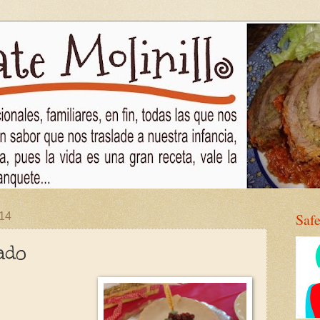
014
Saf
ado