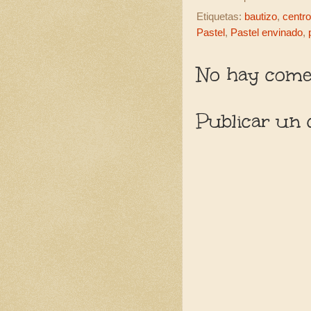
Etiquetas:
bautizo
,
centr
Pastel
,
Pastel envinado
,
No hay comen
Publicar un 