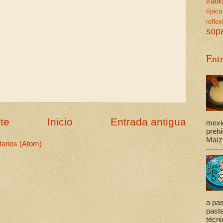
trad
típica
reflex
sop
Ent
te
Inicio
Entrada antigua
mexi
prehi
Maíz,
arios (Atom)
a pas
past
técni