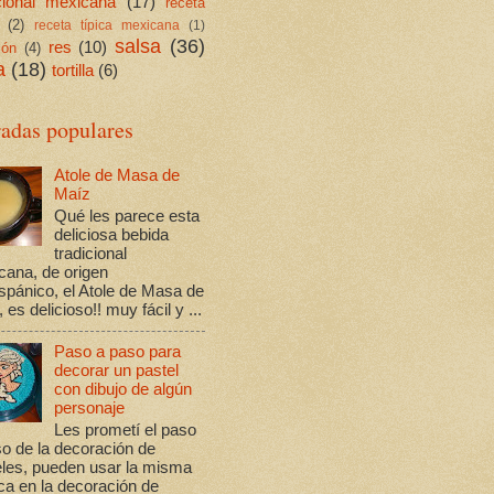
icional mexicana
(17)
receta
(2)
receta típica mexicana
(1)
salsa
(36)
res
(10)
ión
(4)
a
(18)
tortilla
(6)
radas populares
Atole de Masa de
Maíz
Qué les parece esta
deliciosa bebida
tradicional
cana, de origen
spánico, el Atole de Masa de
 es delicioso!! muy fácil y ...
Paso a paso para
decorar un pastel
con dibujo de algún
personaje
Les prometí el paso
o de la decoración de
eles, pueden usar la misma
ca en la decoración de