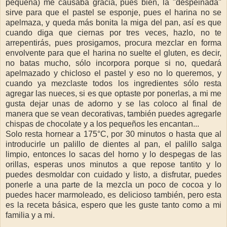
pequeña) me causaba gracia, pues bien, la "despeinada"
sirve para que el pastel se esponje, pues el harina no se
apelmaza, y queda más bonita la miga del pan, así es que
cuando diga que ciernas por tres veces, hazlo, no te
arrepentirás, pues prosigamos, procura mezclar en forma
envolvente para que el harina no suelte el gluten, es decir,
no batas mucho, sólo incorpora porque si no, quedará
apelmazado y chicloso el pastel y eso no lo queremos, y
cuando ya mezclaste todos los ingredientes sólo resta
agregar las nueces, si es que optaste por ponerlas, a mi me
gusta dejar unas de adorno y se las coloco al final de
manera que se vean decorativas, también puedes agregarle
chispas de chocolate y a los pequeños les encantan...
Solo resta hornear a 175°C, por 30 minutos o hasta que al
introducirle un palillo de dientes al pan, el palillo salga
limpio, entonces lo sacas del horno y lo despegas de las
orillas, esperas unos minutos a que repose tantito y lo
puedes desmoldar con cuidado y listo, a disfrutar, puedes
ponerle a una parte de la mezcla un poco de cocoa y lo
puedes hacer marmoleado, es delicioso también, pero esta
es la receta básica, espero que les guste tanto como a mi
familia y a mi.