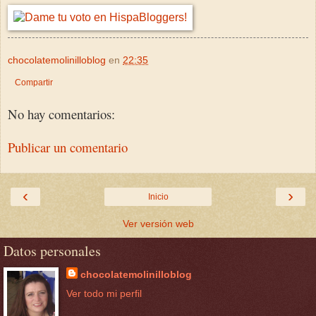
chocolatemolinilloblog
en
22:35
Compartir
No hay comentarios:
Publicar un comentario
‹
›
Inicio
Ver versión web
Datos personales
chocolatemolinilloblog
Ver todo mi perfil