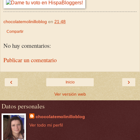
chocolatemolinilloblog
en
21:48
Compartir
No hay comentarios:
Publicar un comentario
‹
›
Inicio
Ver versión web
Datos personales
chocolatemolinilloblog
Ver todo mi perfil