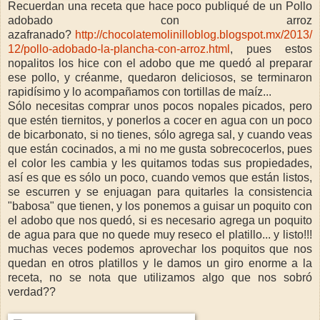
Recuerdan una receta que hace poco publiqué de un Pollo
adobado con arroz
azafranado?
http://chocolatemolinilloblog.blogspot.mx/2013/
12/pollo-adobado-la-plancha-con-arroz.html
, pues estos
nopalitos los hice con el adobo que me quedó al preparar
ese pollo, y créanme, quedaron deliciosos, se terminaron
rapidísimo y lo acompañamos con tortillas de maíz...
Sólo necesitas comprar unos pocos nopales picados, pero
que estén tiernitos, y ponerlos a cocer en agua con un poco
de bicarbonato, si no tienes, sólo agrega sal, y cuando veas
que están cocinados, a mi no me gusta sobrecocerlos, pues
el color les cambia y les quitamos todas sus propiedades,
así es que es sólo un poco, cuando vemos que están listos,
se escurren y se enjuagan para quitarles la consistencia
"babosa" que tienen, y los ponemos a guisar un poquito con
el adobo que nos quedó, si es necesario agrega un poquito
de agua para que no quede muy reseco el platillo... y listo!!!
muchas veces podemos aprovechar los poquitos que nos
quedan en otros platillos y le damos un giro enorme a la
receta, no se nota que utilizamos algo que nos sobró
verdad??