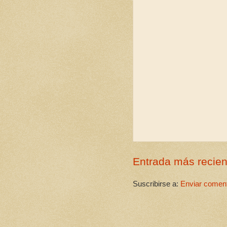
Entrada más recien
Suscribirse a:
Enviar coment