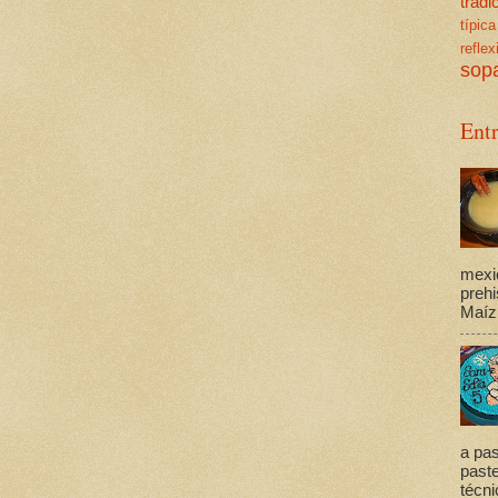
trad
típica
reflex
sop
Ent
mexi
prehi
Maíz,
a pas
past
técni