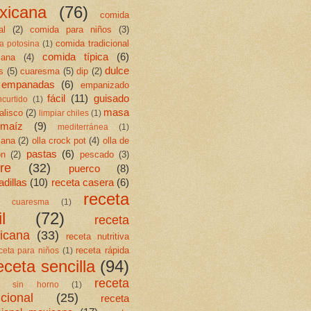
xicana
(76)
comida
al
(2)
comida para niños
(3)
comida tradicional
a potosina
(1)
comida típica
(6)
cana
(4)
dulce
s
(5)
cuaresma
(5)
dip
(2)
empanadas
(6)
empanizado
fácil
(11)
guisado
ncurtido
(1)
masa
jalisco
(2)
limpiar chiles
(1)
maíz
(9)
mediterránea
(1)
cana
(2)
olla crock pot
(4)
olla de
pastas
(6)
ón
(2)
pescado
(3)
re
(32)
puerco
(8)
dillas
(10)
receta casera
(6)
receta
ta cuaresma
(1)
l
(72)
receta
icana
(33)
receta nutritiva
receta rápida
ceta para niños
(1)
eceta sencilla
(94)
receta
ta sin horno
(1)
icional
(25)
receta