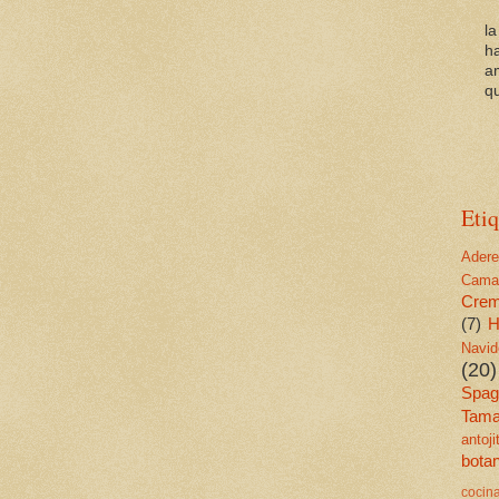
l
h
a
qu
Etiq
Ader
Cama
Cre
(7)
H
Navid
(20)
Spagu
Tama
antoj
bota
cocin