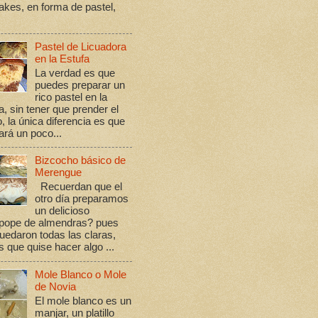
kes, en forma de pastel,
Pastel de Licuadora
en la Estufa
La verdad es que
puedes preparar un
rico pastel en la
a, sin tener que prender el
, la única diferencia es que
rá un poco...
Bizcocho básico de
Merengue
Recuerdan que el
otro día preparamos
un delicioso
ope de almendras? pues
edaron todas las claras,
s que quise hacer algo ...
Mole Blanco o Mole
de Novia
El mole blanco es un
manjar, un platillo