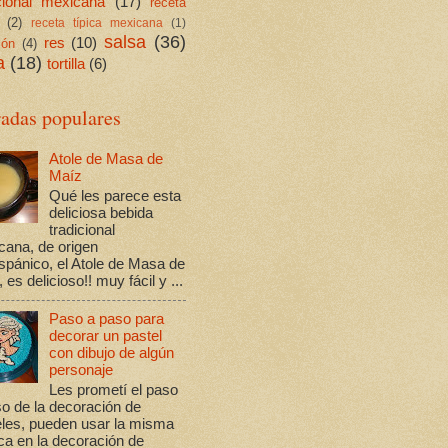
icional mexicana
(17)
receta
(2)
receta típica mexicana
(1)
salsa
(36)
res
(10)
ión
(4)
a
(18)
tortilla
(6)
radas populares
Atole de Masa de
Maíz
Qué les parece esta
deliciosa bebida
tradicional
cana, de origen
spánico, el Atole de Masa de
 es delicioso!! muy fácil y ...
Paso a paso para
decorar un pastel
con dibujo de algún
personaje
Les prometí el paso
o de la decoración de
eles, pueden usar la misma
ca en la decoración de