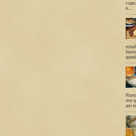
cupca
e...
estuf
horno
queda
Romp
me qu
así e