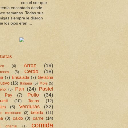
con el ser que
a tenía encantada desde
ace semanas. Todas sus
migas siempre le dijeron
e los ojos eran ...
uetas
Arroz
(19)
ezo
(4)
Cerdo
(18)
rones
(3)
ma
(7)
Ensalada
(7)
Gelatina
uevo
(16)
Italiana
(5)
Mole
(5)
Pan
(24)
Pastel
eño
(5)
Pollo
(34)
Pay
(7)
etti
(10)
Tacos
(12)
Verduras
(32)
les
(6)
bebida
(11)
ito mexicano
(3)
na
(9)
caldo
(9)
carne
(14)
comida
a oriental
(1)