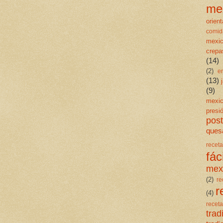
me
orient
comid
mexi
crepa
(14)
(2)
e
(13)
(9)
mexi
presi
post
quesa
rece
fáci
mex
(2)
re
r
(4)
rece
trad