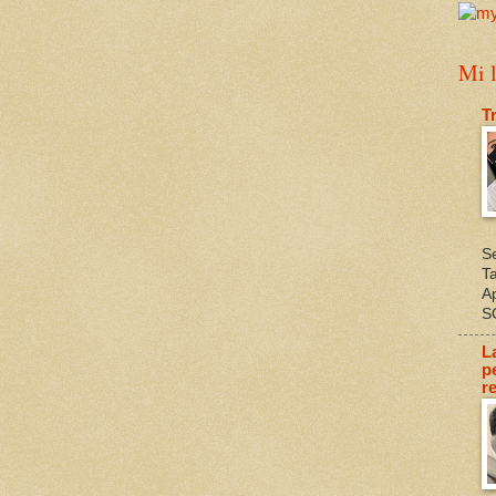
Mi l
T
S
T
A
S
L
p
re