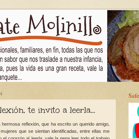
14
Saf
xión, te invito a leerla...
 hermosa reflexión, que ha escrito un querido amigo,
ujeres que se sientan identificadas, entre ellas me
 el corazón al leerla, vale la pena leer todo el trabajo