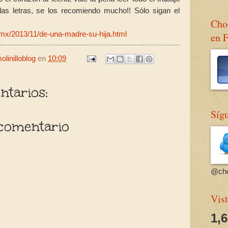
 las letras, se los recomiendo mucho!! Sólo sigan el
Choc
t.mx/2013/11/de-una-madre-su-hija.html
en 
linilloblog
en
10:09
tarios:
Sígu
comentario
@cho
Vist
1,