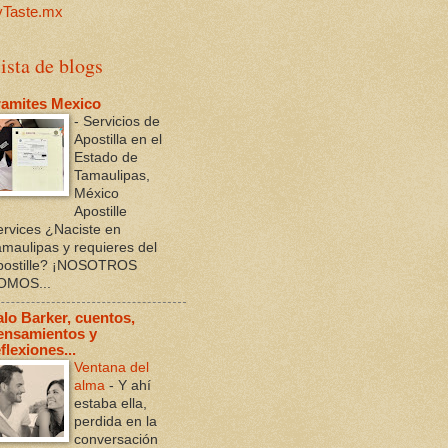
ista de blogs
ramites Mexico
-
Servicios de
Apostilla en el
Estado de
Tamaulipas,
México
Apostille
ervices ¿Naciste en
amaulipas y requieres del
postille? ¡NOSOTROS
OMOS...
alo Barker, cuentos,
ensamientos y
flexiones...
Ventana del
alma
-
Y ahí
estaba ella,
perdida en la
conversación