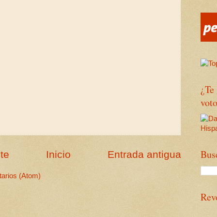
¿Te
voto
Bus
te
Inicio
Entrada antigua
arios (Atom)
Rev