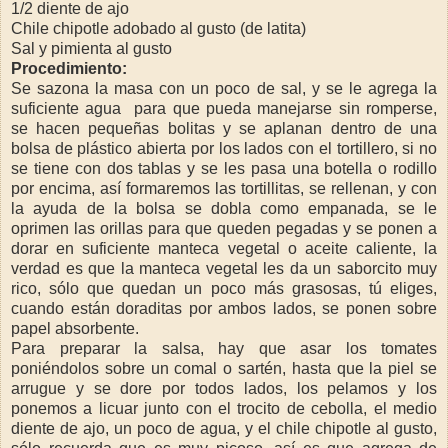
1/2 diente de ajo
Chile chipotle adobado al gusto (de latita)
Sal y pimienta al gusto
Procedimiento:
Se sazona la masa con un poco de sal, y se le agrega la
suficiente agua para que pueda manejarse sin romperse,
se hacen pequeñas bolitas y se aplanan dentro de una
bolsa de plástico abierta por los lados con el tortillero, si no
se tiene con dos tablas y se les pasa una botella o rodillo
por encima, así formaremos las tortillitas, se rellenan, y con
la ayuda de la bolsa se dobla como empanada, se le
oprimen las orillas para que queden pegadas y se ponen a
dorar en suficiente manteca vegetal o aceite caliente, la
verdad es que la manteca vegetal les da un saborcito muy
rico, sólo que quedan un poco más grasosas, tú eliges,
cuando están doraditas por ambos lados, se ponen sobre
papel absorbente.
Para preparar la salsa, hay que asar los tomates
poniéndolos sobre un comal o sartén, hasta que la piel se
arrugue y se dore por todos lados, los pelamos y los
ponemos a licuar junto con el trocito de cebolla, el medio
diente de ajo, un poco de agua, y el chile chipotle al gusto,