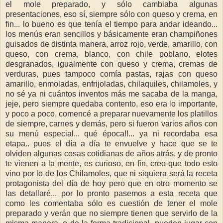
el mole preparado, y sólo cambiaba algunas
presentaciones, eso sí, siempre sólo con queso y crema, en
fin... lo bueno es que tenía el tiempo para andar ideando...
los menús eran sencillos y básicamente eran champiñones
guisados de distinta manera, arroz rojo, verde, amarillo, con
queso, con crema, blanco, con chile poblano,
elotes
desgranados, igualmente con queso y crema, cremas de
verduras, pues tampoco comía pastas, rajas con queso
amarillo, enmoladas, enfrijoladas, chilaquiles, chilamoles, y
no sé ya ni cuántos inventos más me sacaba de la manga,
jeje, pero siempre quedaba contento, eso era lo importante,
y poco a poco, comencé a preparar nuevamente los platillos
de siempre, carnes y demás, pero si fueron varios años con
su menú especial... qué época!!... ya ni recordaba esa
etapa.. pues el día a día te envuelve y hace que se te
olviden algunas cosas cotidianas de años atrás, y de pronto
te vienen a la mente, es curioso, en fin, creo que todo esto
vino por lo de los Chilamoles, que ni siquiera será la receta
protagonista del día de hoy pero que en otro momento se
las detallaré... por lo pronto pasemos a esta receta que
como les comentaba sólo es cuestión de tener el mole
preparado y verán que no siempre tienen que servirlo de la