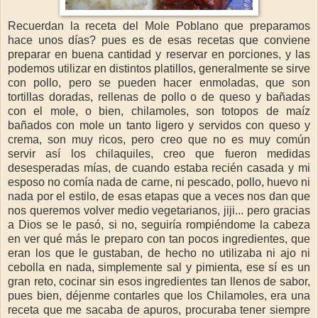
Recuerdan la receta del Mole Poblano que preparamos
hace unos días? pues es de esas recetas que conviene
preparar en buena cantidad y reservar en porciones, y las
podemos utilizar en distintos platillos, generalmente se sirve
con pollo, pero se pueden hacer enmoladas, que son
tortillas doradas, rellenas de pollo o de queso y bañadas
con el mole, o bien, chilamoles, son totopos de maíz
bañados con mole un tanto ligero y servidos con queso y
crema, son muy ricos, pero creo que no es muy común
servir así los chilaquiles, creo que fueron medidas
desesperadas mías, de cuando estaba recién casada y mi
esposo no comía nada de carne, ni pescado, pollo, huevo ni
nada por el estilo, de esas etapas que a veces nos dan que
nos queremos volver medio vegetarianos, jiji... pero gracias
a Dios se le pasó, si no, seguiría rompiéndome la cabeza
en ver qué más le preparo con tan pocos ingredientes, que
eran los que le gustaban, de hecho no utilizaba ni ajo ni
cebolla en nada, simplemente sal y pimienta, ese sí es un
gran reto, cocinar sin esos ingredientes tan llenos de sabor,
pues bien, déjenme contarles que los Chilamoles, era una
receta que me sacaba de apuros, procuraba tener siempre