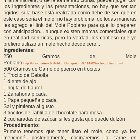
misma manera, o de la forma tradicional, pueden jugar con
los ingredientes y las presentaciones, no hay que ser tan
rígidos, si la base está realizada como debe de ser, que en
este caso sería el mole, no hay problema, de todas maneras
les agrego el link del Mole Poblano para que lo preparen
con anticipación... aunque existen marcas comerciales que
en realidad son ricas, pero la verdad, les confieso que yo
prefiero utilizar un mole hecho desde cero...
Ingredientes:
250 Gramos de Mole
Poblano
http://chocolatemolinilloblog.blogspot.mx/2014/02/mole-poblano.html
500 Gramos de Carne de puerco en trocitos
1 Trocito de Cebolla
1 diente de ajo
1 hojita de Laurel
1 Zanahoria picada
1 Papa pequeña picada
Sal y pimienta al gusto
3 trocitos de Tablilla de chocolate para mesa
2 cucharadas de azúcar, si les gusta que quede dulzón
Procedimiento:
Primero tenemos que tener listo el mole, como ya les
mencioné, posteriormente, cocinaremos la carne en