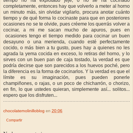
tiempo no ha explotado jeje, o no se ha cocinado
completamente, entonces hay que volverlo a meter al horno
un minuto más, sin olvidar vigilarlo, procura anotar cuánto
tiempo y de qué forma lo cocinaste para que en posteriores
ocasiones no se te olvide, pues créeme los querrás volver a
cocinar, a mi me sacan mucho de apuros, pues en
ocasiones tengo el tiempo medido para cocinar un buen
desayuno o una merienda, cuando esté perfectamente
cocido, o más bien a tu gusto, pues hay a quienes no les
agrada la yema cocida en exceso, lo retiras del horno, y lo
sirves con un buen pan de caja tostado, la verdad es que
podría decirse que son parecidos a los huevos poché, pero
la diferencia es la forma de cocinarlos. Y la verdad es que el
límite es su imaginación, pues pueden ponerle
champiñones, o rajas, o un poco de chicharrón, o chorizo,
en fin, lo que ustedes quieran, simplemente así... solitos...
espero que los disfruten...
chocolatemolinilloblog
en
20:06
Compartir