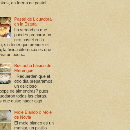
kes, en forma de pastel,
Pastel de Licuadora
en la Estufa
La verdad es que
puedes preparar un
rico pastel en la
a, sin tener que prender el
, la única diferencia es que
rá un poco...
Bizcocho básico de
Merengue
Recuerdan que el
otro día preparamos
un delicioso
ope de almendras? pues
edaron todas las claras,
s que quise hacer algo ...
Mole Blanco o Mole
de Novia
El mole blanco es un
manjar, un platillo