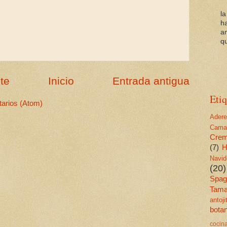
l
h
a
qu
te
Inicio
Entrada antigua
Etiq
arios (Atom)
Ader
Cama
Cre
(7)
H
Navid
(20)
Spagu
Tama
antoj
bota
cocin