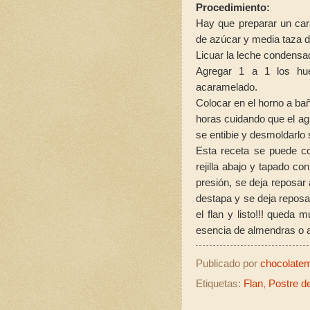
Procedimiento:
Hay que preparar un ca
de azúcar y media taza d
Licuar la leche condensa
Agregar 1 a 1 los hue
acaramelado.
Colocar en el horno a ba
horas cuidando que el a
se entibie y desmoldarlo
Esta receta se puede c
rejilla abajo y tapado con
presión, se deja reposar 
destapa y se deja reposa
el flan y listo!!! queda 
esencia de almendras o a
Publicado por
chocolatemo
Etiquetas:
Flan
,
Postre d