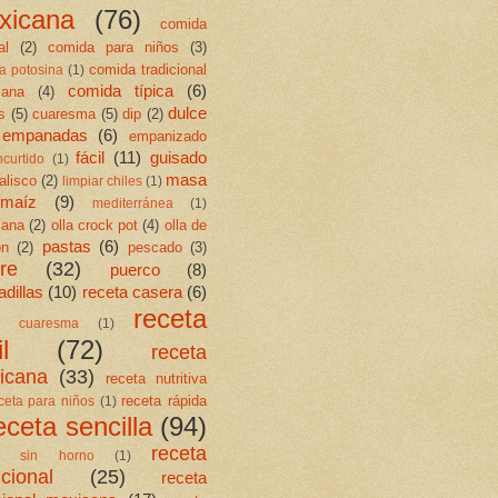
xicana
(76)
comida
al
(2)
comida para niños
(3)
comida tradicional
a potosina
(1)
comida típica
(6)
cana
(4)
dulce
s
(5)
cuaresma
(5)
dip
(2)
empanadas
(6)
empanizado
fácil
(11)
guisado
ncurtido
(1)
masa
jalisco
(2)
limpiar chiles
(1)
maíz
(9)
mediterránea
(1)
cana
(2)
olla crock pot
(4)
olla de
pastas
(6)
ón
(2)
pescado
(3)
re
(32)
puerco
(8)
dillas
(10)
receta casera
(6)
receta
ta cuaresma
(1)
l
(72)
receta
icana
(33)
receta nutritiva
receta rápida
ceta para niños
(1)
eceta sencilla
(94)
receta
ta sin horno
(1)
icional
(25)
receta