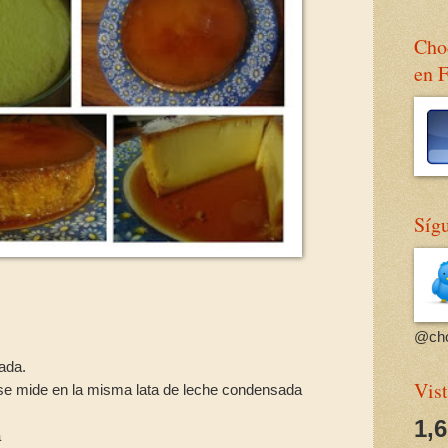
Choc
en 
Sígu
@cho
sada.
Vist
 se mide en la misma lata de leche condensada
1,
a