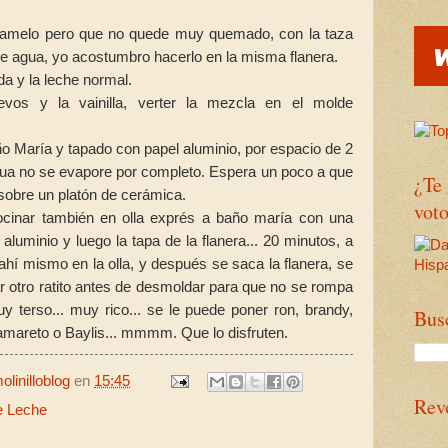
ramelo pero que no quede muy quemado, con la taza
e agua, yo acostumbro hacerlo en la misma flanera.
da y la leche normal.
vos y la vainilla, verter la mezcla en el molde
ño María y tapado con papel aluminio, por espacio de 2
gua no se evapore por completo. Espera un poco a que
¿Te
 sobre un platón de cerámica.
voto
ocinar también en olla exprés a baño maría con una
 aluminio y luego la tapa de la flanera... 20 minutos, a
ahí mismo en la olla, y después se saca la flanera, se
r otro ratito antes de desmoldar para que no se rompa
muy terso... muy rico... se le puede poner ron, brandy,
Bus
mareto o Baylis... mmmm. Que lo disfruten.
linilloblog
en
15:45
Rev
e Leche