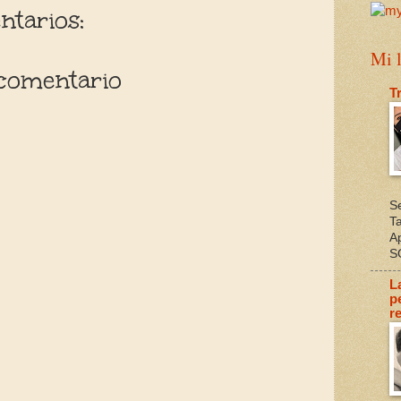
tarios:
Mi l
comentario
T
S
T
A
S
L
p
re