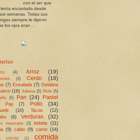
con el ser que
a tenía encantada desde
ace semanas. Todas sus
migas siempre le dijeron
e los ojos eran ...
uetas
Arroz
(19)
ezo
(4)
Cerdo
(18)
rones
(3)
ma
(7)
Ensalada
(7)
Gelatina
uevo
(16)
Italiana
(5)
Mole
(5)
Pan
(24)
Pastel
eño
(5)
Pollo
(34)
Pay
(7)
etti
(10)
Tacos
(12)
Verduras
(32)
les
(6)
bebida
(11)
ito mexicano
(3)
na
(9)
caldo
(9)
carne
(14)
comida
a oriental
(1)