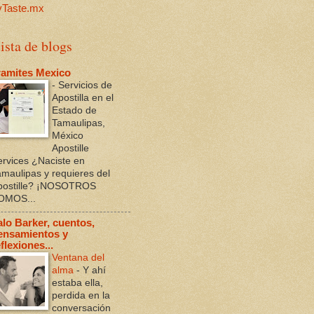
ista de blogs
ramites Mexico
-
Servicios de
Apostilla en el
Estado de
Tamaulipas,
México
Apostille
ervices ¿Naciste en
amaulipas y requieres del
postille? ¡NOSOTROS
OMOS...
alo Barker, cuentos,
ensamientos y
flexiones...
Ventana del
alma
-
Y ahí
estaba ella,
perdida en la
conversación