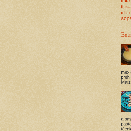
trad
típica
reflex
sop
Ent
mexi
prehi
Maíz,
a pas
past
técni