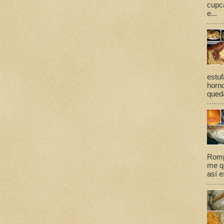
cupca
e...
estuf
horno
queda
Romp
me qu
así e