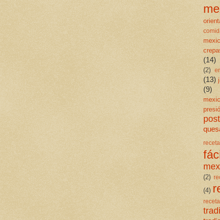
me
orient
comid
mexi
crepa
(14)
(2)
e
(13)
(9)
mexi
presi
post
quesa
rece
fáci
mex
(2)
re
r
(4)
rece
trad