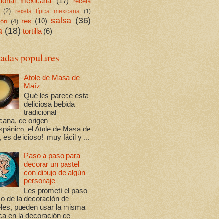
icional mexicana
(17)
receta
(2)
receta típica mexicana
(1)
salsa
(36)
res
(10)
ión
(4)
a
(18)
tortilla
(6)
radas populares
Atole de Masa de
Maíz
Qué les parece esta
deliciosa bebida
tradicional
cana, de origen
spánico, el Atole de Masa de
 es delicioso!! muy fácil y ...
Paso a paso para
decorar un pastel
con dibujo de algún
personaje
Les prometí el paso
o de la decoración de
eles, pueden usar la misma
ca en la decoración de